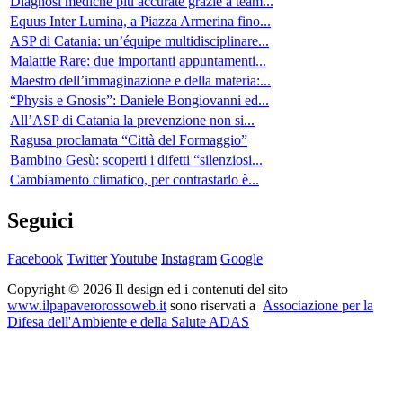
Diagnosi mediche più accurate grazie a team...
Equus Inter Lumina, a Piazza Armerina fino...
ASP di Catania: un’équipe multidisciplinare...
Malattie Rare: due importanti appuntamenti...
Maestro dell’immaginazione e della materia:...
“Physis e Gnosis”: Daniele Bongiovanni ed...
All’ASP di Catania la prevenzione non si...
Ragusa proclamata “Città del Formaggio”
Bambino Gesù: scoperti i difetti “silenziosi...
Cambiamento climatico, per contrastarlo è...
Seguici
Facebook
Twitter
Youtube
Instagram
Google
Copyright © 2026 Il design ed i contenuti del sito
www.ilpapaverorossoweb.it
sono riservati a
Associazione per la
Difesa dell'Ambiente e della Salute ADAS