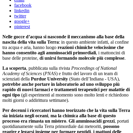
facebook
linkedin
twitter
google+
pinterest
Nelle gocce d’acqua si nasconde il meccanismo alla base della
nascita della vita sulla Terra
: in questo ambiente infatti, al confine
tra acqua e aria, hanno luogo
reazioni chimiche velocissime che
hanno consentito agli amminoacidi primordiali
, i mattoncini di
base delle proteine,
di unirsi formando molecole più complesse
.
La scoperta
, pubblicata sulla rivista
Proceedings of National
Academy of Sciences
(
PNAS
) e frutto del lavoro di un team di
scienziati della
Purdue University
(Stato dell’Indiana - USA),
potrebbe anche portare in laboratorio ad uno sviluppo più
rapido di nuovi farmaci e trattamenti terapeutici per malattie di
ogni tipo
(gli esperimenti al momento sono molto lenti e richiedono
molti giorni o addirittura settimane).
Per decenni i ricercatori hanno teorizzato che la vita sulla Terra
sia iniziata negli oceani
,
ma la chimica alla base di questo
processo era rimasta un mistero
.
Gli amminoacidi grezzi
, portati
quotidianamente sulla Terra primordiale dai meteoriti,
possono
reagire e legarsi insieme per formare peptidi
,
i mattoni delle