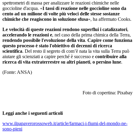
spettrometri di massa per analizzare le reazioni chimiche nelle
goccioline d'acqua. «
I tassi di reazione nelle goccioline sono da
cento ad un milione di volte più veloci delle stesse sostanze
chimiche che reagiscono in soluzione sfusa
», ha affermato Cooks.
Le velocità di queste reazioni rendono superflui i catalizzatori
,
accelerando le reazioni e
, nel caso della prima chimica della Terra,
rendendo possibile l'evoluzione della vita
.
Capire come funziona
questo processo è stato l'obiettivo di decenni di ricerca
scientifica
. Del resto il segreto di com’è nata la vita sulla Terra può
aiutare gli scienziati a capire perché è successo e
contribuire alla
ricerca di vita extraterrestre su altri pianeti
,
o persino lune
.
(Fonte: ANSA)
Foto di copertina: Pixabay
Leggi anche i seguenti articoli
www.ilpapaverorossoweb.it/article/farmaci-i-fiumi-del-mondo-ne-
sono-pieni