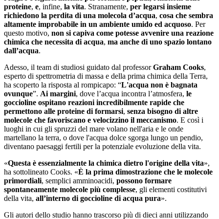
proteine
,
e
, infine,
la vita
. Stranamente,
per legarsi insieme
richiedono la perdita di una molecola d’acqua
,
cosa che sembra
altamente improbabile in un ambiente umido ed acquoso
. Per
questo motivo,
non si capiva come potesse avvenire una reazione
chimica che necessita di acqua
,
ma anche di uno spazio lontano
dall’acqua
.
Adesso, il team di studiosi guidato dal professor
Graham Cooks
,
esperto di spettrometria di massa e della prima chimica della Terra,
ha scoperto la risposta al rompicapo: “
L'acqua non è bagnata
ovunque
”.
Ai margini
, dove l’acqua incontra l’atmosfera,
le
goccioline ospitano reazioni incredibilmente rapide che
permettono alle proteine di formarsi
,
senza bisogno di altre
molecole che favoriscano e velocizzino il meccanismo
. E così i
luoghi in cui gli spruzzi del mare volano nell'aria e le onde
martellano la terra, o dove l'acqua dolce sgorga lungo un pendio,
diventano paesaggi fertili per la potenziale evoluzione della vita.
«
Questa è essenzialmente la chimica dietro l'origine della vita
»,
ha sottolineato Cooks. «
È la prima dimostrazione che le molecole
primordiali
, semplici amminoacidi,
possono formare
spontaneamente molecole più complesse
, gli elementi costitutivi
della vita,
all’interno di goccioline di acqua pura
».
Gli autori dello studio hanno trascorso più di dieci anni utilizzando