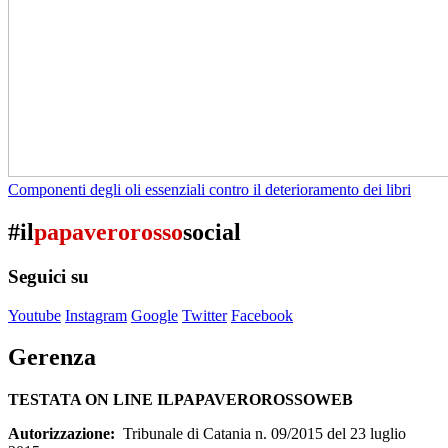
Componenti degli oli essenziali contro il deterioramento dei libri
#il
papaverorosso
social
Seguici su
Youtube
Instagram
Google
Twitter
Facebook
Gerenza
TESTATA ON LINE ILPAPAVEROROSSOWEB
Autorizzazione:
Tribunale di Catania n. 09/2015 del 23 luglio