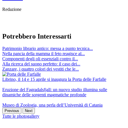
Redazione
Potrebbero Interessarti
Patrimonio librario antico: messa a punto tecnica...
Nella pancia della mamma il feto reagisce al...
Componenti degli oli essenziali contro il...
Alla ricerca del suono perfetto: il caso dei...
Zanzare, i quattro colori dei vestiti che le...
Librino, il 14 e 15 aprile si inaugura la Porta delle Farfalle
Eruzione del Fagradalsfjall: un nuovo studio illumina sulle
dinamiche delle sorgenti magmatiche profonde
Museo di Zoologia, una perla dell’Università di Catania
Previous
Next
Tutte le photogallery