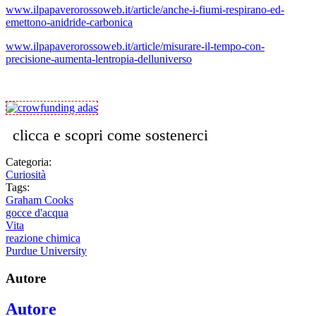
www.ilpapaverorossoweb.it/article/anche-i-fiumi-respirano-ed-
emettono-anidride-carbonica
www.ilpapaverorossoweb.it/article/misurare-il-tempo-con-
precisione-aumenta-lentropia-delluniverso
clicca e scopri come sostenerci
Categoria:
Curiosità
Tags:
Graham Cooks
gocce d'acqua
Vita
reazione chimica
Purdue University
Autore
Autore