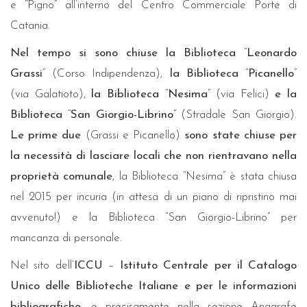
e “Pigno” all’interno del Centro Commerciale Porte di
Catania.
Nel tempo si sono chiuse la Biblioteca
“
Leonardo
Grassi
” (Corso Indipendenza),
la Biblioteca
“
Picanello
”
(via Galatioto),
la Biblioteca
“
Nesima
” (via Felici)
e la
Biblioteca
“
San Giorgio-Librino
” (Stradale San Giorgio).
Le prime due
(Grassi e Picanello)
sono state chiuse per
la necessità di lasciare locali che non rientravano nella
proprietà comunale
, la Biblioteca “Nesima” è stata chiusa
nel 2015 per incuria (in attesa di un piano di ripristino mai
avvenuto!) e la Biblioteca “San Giorgio-Librino” per
mancanza di personale.
Nel sito dell’
ICCU
–
Istituto Centrale per il Catalogo
Unico delle Biblioteche Italiane e per le informazioni
bibliografiche
, e precisamente nella sezione Anagrafe