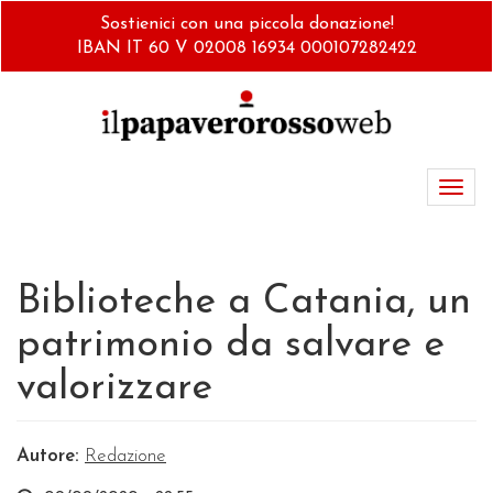
Salta
Sostienici con una piccola donazione!
al
IBAN IT 60 V 02008 16934 000107282422
contenuto
principale
Toggl
navig
Biblioteche a Catania, un
patrimonio da salvare e
valorizzare
Autore:
Redazione