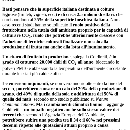
Basti pensare che la superficie italiana destinata a colture
legnose
(frutteti, vigneti, ecc.)
è di circa 2.5 milioni di ettari
, che
corrispondono al
25% della superficie boschiva italiana
. Non a
caso recenti studi hanno sottolineato
il ruolo positivo della
frutticoltura nella tutela dell’ambiente proprio per la capacità di
catturare CO
,
ruolo che potrebbe ulteriormente crescere con
2
l’adozione di tecniche colturali finalizzate non solo alla
produzione di frutta ma anche alla lotta all’inquinamento
.
Un ettaro di frutteto in produzione
, spiega la Coldiretti,
è in
grado di catturare 20.000 chili di CO
all'anno
, bloccando le
2
polveri PM10 e abbassando la temperatura dell'ambiente circostante
durante le estati più calde e afose.
Le emissioni inquinanti
, se non verranno ridotte entro la fine del
secolo,
potrebbero causare un calo del 20% della produzione di
grano
,
del 40% di quella della soia e addirittura del 50% di
quella del mais
, secondo uno studio pubblicato su
Nature
Communications
.
Ma i cambiamenti climatici hanno
– aggiunge
Coldiretti –
un impatto negativo anche sullo stesso valore dei
terreni che
, secondo l’Agenzia Europea dell’Ambiente,
potrebbero subire una perdita tra il 34 e il 60% nei prossimi
decenni rispetto alle quotazioni attuali proprio a causa