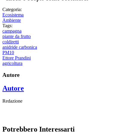
Categoria:
Ecosistema
Ambiente
Tags:
campagna
piante da frutto
coldiretti
anidride carbonica
PM10
Ettore Prandini
agricoltura
Autore
Autore
Redazione
Potrebbero Interessarti