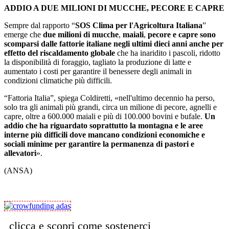
ADDIO A DUE MILIONI DI MUCCHE, PECORE E CAPRE
Sempre dal rapporto “
SOS Clima per l'Agricoltura Italiana
”
emerge che
due milioni di mucche
,
maiali
,
pecore e capre sono
scomparsi dalle fattorie italiane negli ultimi dieci anni
anche per
effetto del riscaldamento globale
che ha inaridito i pascoli, ridotto
la disponibilità di foraggio, tagliato la produzione di latte e
aumentato i costi per garantire il benessere degli animali in
condizioni climatiche più difficili.
“Fattoria Italia”, spiega Coldiretti, «nell'ultimo decennio ha perso,
solo tra gli animali più grandi, circa un milione di pecore, agnelli e
capre, oltre a 600.000 maiali e più di 100.000 bovini e bufale.
Un
addio che ha riguardato soprattutto la montagna e le aree
interne più difficili dove mancano condizioni economiche e
sociali minime per garantire la permanenza di pastori e
allevatori
».
(ANSA)
clicca e scopri come sostenerci