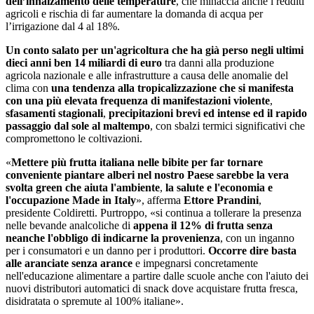
dell’innalzamento delle temperature
, che minaccia anche i redditi
agricoli e rischia di far aumentare la domanda di acqua per
l’irrigazione dal 4 al 18%.
Un conto salato per un'agricoltura che ha già perso negli ultimi
dieci anni ben 14 miliardi di euro
tra danni alla produzione
agricola nazionale e alle infrastrutture a causa delle anomalie del
clima con
una tendenza alla tropicalizzazione che si manifesta
con una più elevata frequenza di manifestazioni violente
,
sfasamenti stagionali
,
precipitazioni brevi ed intense ed il rapido
passaggio dal sole al maltempo
, con sbalzi termici significativi che
compromettono le coltivazioni.
«
Mettere più frutta italiana nelle bibite per far tornare
conveniente piantare alberi nel nostro Paese sarebbe la vera
svolta green che aiuta l'ambiente
,
la salute e l'economia e
l'occupazione Made in Italy
», afferma
Ettore Prandini
,
presidente Coldiretti. Purtroppo, «si continua a tollerare la presenza
nelle bevande analcoliche di
appena il 12% di frutta senza
neanche l'obbligo di indicarne la provenienza
, con un inganno
per i consumatori e un danno per i produttori.
Occorre dire basta
alle aranciate senza arance
e impegnarsi concretamente
nell'educazione alimentare a partire dalle scuole anche con l'aiuto dei
nuovi distributori automatici di snack dove acquistare frutta fresca,
disidratata o spremute al 100% italiane».