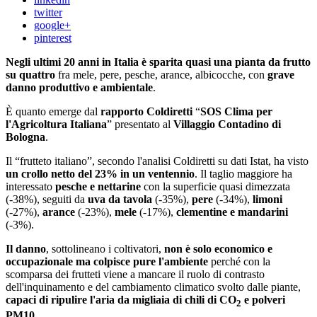
twitter
google+
pinterest
Negli ultimi 20 anni in Italia è sparita quasi una pianta da frutto
su quattro
fra mele, pere, pesche, arance, albicocche, con
grave
danno produttivo e ambientale
.
È quanto emerge dal
rapporto Coldiretti
“
SOS Clima per
l'Agricoltura Italiana
” presentato al
Villaggio Contadino
di
Bologna
.
Il “frutteto italiano”, secondo l'analisi Coldiretti su dati Istat, ha visto
un crollo netto del 23% in un ventennio
. Il taglio maggiore ha
interessato
pesche e nettarine
con la superficie quasi dimezzata
(-38%), seguiti da
uva da tavola
(-35%),
pere
(-34%),
limoni
(-27%),
arance
(-23%),
mele
(-17%),
clementine e mandarini
(-3%).
Il danno
, sottolineano i coltivatori,
non è solo economico e
occupazionale ma colpisce pure l'ambiente
perché con la
scomparsa dei frutteti viene a mancare il ruolo di contrasto
dell'inquinamento e del cambiamento climatico svolto dalle piante,
capaci di ripulire l'aria da migliaia di chili di CO
e polveri
2
PM10
.