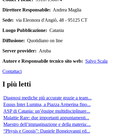
Direttore Responsabile:
Andrea Maglia
Sede:
via Eleonora d'Angiò, 48 - 95125 CT
Luogo Pubblicazione:
Catania
Diffusione:
Quotidiano on line
Server provider:
Aruba
Autore e Responsabile tecnico sito web:
Salvo Scala
Contattaci
I più letti
Diagnosi mediche più accurate grazie a team...
Equus Inter Lumina, a Piazza Armerina fino...
ASP di Catania: un’équipe multidisciplinare...
Malattie Rare: due importanti appuntamenti...
Maestro dell’immaginazione e della materia:...
“Physis e Gnosis”: Daniele Bongiovanni ed...