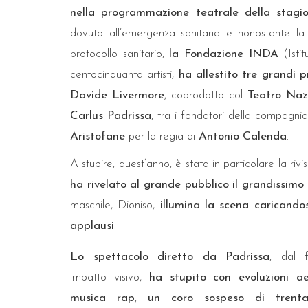
nella programmazione teatrale della stagi
dovuto all’emergenza sanitaria e nonostante la 
protocollo sanitario,
la Fondazione INDA
(Isti
na perla dell’Università
Librino, il 14 e 15 aprile si inaugu
centocinquanta artisti,
ha allestito tre grandi p
Catania
delle Farfalle
Davide Livermore
, coprodotto col
Teatro Naz
Carlus Padrissa
, tra i fondatori della compagn
Aristofane
per la regia di
Antonio Calenda
.
A stupire, quest’anno, è stata in particolare la ri
ha rivelato al grande pubblico il grandissimo
maschile, Dioniso,
illumina la scena caricando
applausi
.
Lo spettacolo diretto da Padrissa
, dal f
impatto visivo,
ha stupito con evoluzioni a
musica rap
,
un coro sospeso di trent