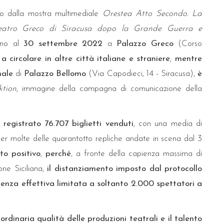
to dalla mostra multimediale
Orestea Atto Secondo. La
l Teatro Greco di Siracusa dopo la Grande Guerra e
fino al
30 settembre 2022
a
Palazzo Greco
(Corso
a circolare in altre città italiane e straniere
;
mentre
nale
di
Palazzo Bellomo
(Via Capodieci, 14 - Siracusa),
è
ktion
, immagine della campagna di comunicazione della
egistrato 76.707 biglietti venduti
, con una media di
o per molte delle quarantotto repliche andate in scena dal 3
ato positivo
,
perché
, a fronte della capienza massima di
one Siciliana,
il distanziamento imposto dal protocollo
ienza effettiva limitata a soltanto 2.000 spettatori a
rdinaria qualità delle produzioni teatrali e il talento