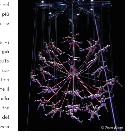
e del
 più
ri e
me «
i
 già
uito
 sue
tori
e il
ella
 tre
 del
esto