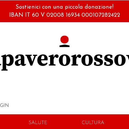
Sostienici con una piccola donazione!
IBAN IT 60 V 02008 16934 000107282422
GIN
SALUTE
CULTURA