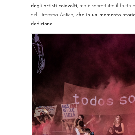
degli artisti coinvolti
, ma è soprattutto il frutto
del Dramma Antico,
che in un momento storic
dedizione
.