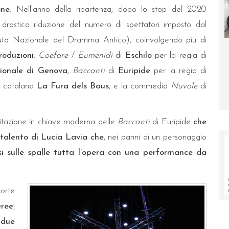
one
. Nell’anno della ripartenza, dopo lo stop del 2020
drastica riduzione del numero di spettatori imposto dal
tuto Nazionale del Dramma Antico), coinvolgendo più di
ra la Porta
Eruzione del Fagradalsfjall: un nuovo studio
roduzioni
:
Coefore
/
Eumenidi
di
Eschilo
per la regia di
illumina sulle dinamiche delle sorgenti
ionale di Genova
,
Baccanti
di
Euripide
per la regia di
magmatiche profonde
ia catalana
La Fura dels Baus
, e la commedia
Nuvole
di
visitazione in chiave moderna delle
Baccanti
di Euripide
che
 talento di Lucia Lavia che
, nei panni di un personaggio
si sulle spalle tutta l’opera con una performance da
orte
eree
,
adue