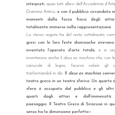
interpreti
, quasi tutti allievi dell’Accademia d’Art
Dramma Antico,
e con il pubblico circondato in
momenti dalla forza fisica degli atto
totalmente immerso nella rappresentazione
.
Lo stesso regista ha del resto sottolineato co
greci con le loro feste dionisiache avevano
inventato l’operato d’arte totale
; e in seg
inventarono anche il
deus ex machina
che, con le
carrucole di legno, faceva volare gli at
trasformandoli in dèi.
Il
deus ex machina
convert
teatro greco in un teatro sferico
.
Un quarto d
sfera è occupato dal pubblico e gli altri
quarti dagli attori e dall’immensità
paesaggio
.
Il Teatro Greco di Siracusa in qu
senso ha la dimensione perfetta
».