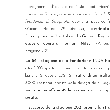
Il programma di quest’anno è stato poi arricchi
ripresa delle rappresentazioni classiche a
l’epidemia di Spagnola
, aperta al pubblico 
Giacomo Matteotti, 29 - Siracusa) e
destinata 
fino
al prossimo 3 ottobre
, alla
Galleria Regio
esposta l’opera di
Hermann Nitsch
,
79.mala
Stagione 2021.
a
La 56
Stagione della Fondazione INDA ha r
oltre 1.500 spettatori a serata e il tutto esaurit
luglio al 21 agosto 2021.
Si tratta di un risult
3.000 spettatori previsti dalla deroga della Regi
sanitario anti-Covid-19 ha consentito una cap
serata
.
Il successo della stagione 2021 premia la strao