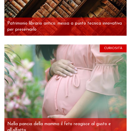
Patrimonio librario antico: messa a punto tecnica innovativa
per preservarlo
CURIOSITÀ
Nella pancia della mamma il feto reagisce al gusto e
all’olfatto