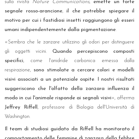
sulla rivista
Nature Communications
,
emette un forte
segnale rosso-arancione
,
il che potrebbe spiegare il
motivo per cui i fastidiosi insetti raggiungono gli esseri
umani indipendentemente dalla pigmentazione
.
«Sembra che le zanzare utilizzino gli odori per distinguere
gli oggetti vicini.
Quando percepiscono composti
specifici
, come l'anidride carbonica emessa dalla
respirazione,
sono stimolate a cercare colori e modelli
visivi associati a un potenziale ospite
.
I nostri risultati
suggeriscono che l'olfatto della zanzara influenza il
modo in cui l'animale risponde ai segnali visivi
», afferma
Jeffrey Riffell
, professore di Biologia dell'Università di
Washington.
Il team di studiosi guidato da Riffell ha monitorato il
comportamento delle femmine di zanzara della febbre