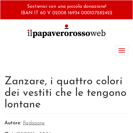
Salta
Sostienici con una piccola donazione!
al
IBAN IT 60 V 02008 16934 000107282422
contenuto
principale
Toggl
navig
Zanzare, i quattro colori
dei vestiti che le tengono
lontane
Autore:
Redazione