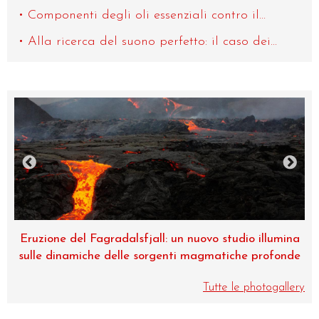
Componenti degli oli essenziali contro il...
Alla ricerca del suono perfetto: il caso dei...
Eruzione del Fagradalsfjall: un nuovo studio illumina
sulle dinamiche delle sorgenti magmatiche profonde
Tutte le photogallery