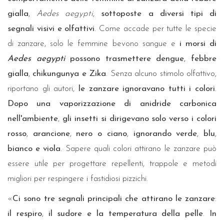
gialla
,
Aedes aegypti
,
sottoposte a diversi tipi di
segnali visivi e olfattivi
. Come accade per tutte le specie
di zanzare, solo le femmine bevono sangue e
i morsi di
Aedes aegypti
possono trasmettere dengue
,
febbre
gialla
,
chikungunya e Zika
. Senza alcuno stimolo olfattivo,
riportano gli autori,
le zanzare ignoravano tutti i colori
.
Dopo una vaporizzazione di anidride carbonica
nell'ambiente
,
gli insetti si dirigevano solo verso i colori
rosso
,
arancione
,
nero o ciano
,
ignorando verde
,
blu
,
bianco e viola
. Sapere quali colori attirano le zanzare può
essere utile per progettare repellenti, trappole e metodi
migliori per respingere i fastidiosi pizzichi.
«
Ci sono tre segnali principali che attirano le zanzare
:
il respiro
,
il sudore e la temperatura della pelle
.
In