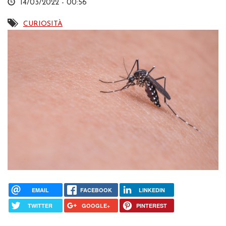
14/03/2022 - 00:56
CURIOSITÀ
EMAIL
FACEBOOK
LINKEDIN
TWITTER
GOOGLE+
PINTEREST