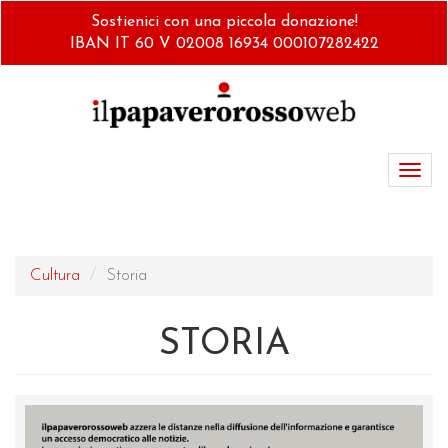
Salta
Sostienici con una piccola donazione!
al
IBAN IT 60 V 02008 16934 000107282422
contenuto
principale
Toggl
navig
Cultura
Storia
STORIA