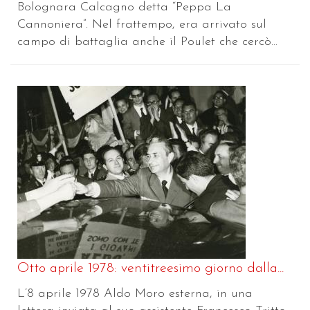
Bolognara Calcagno detta “Peppa La
Cannoniera”. Nel frattempo, era arrivato sul
campo di battaglia anche il Poulet che cercò...
Otto aprile 1978: ventitreesimo giorno dalla...
L’8 aprile 1978 Aldo Moro esterna, in una