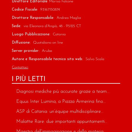
Direttore Editoriale
: Marisa Falcone
Codice Fiscale:
93167150874
Direttore Responsabile:
Andrea Maglia
Sede:
via Eleonora d'Angiò, 48 - 95125 CT
Luogo Pubblicazione:
Catania
Diffusione:
Quotidiano on line
Server provider:
Aruba
Autore e Responsabile tecnico sito web:
Salvo Scala
Contattaci
I PIÙ LETTI
Diagnosi mediche più accurate grazie a team...
Equus Inter Lumina, a Piazza Armerina fino...
ASP di Catania: un’équipe multidisciplinare...
Malattie Rare: due importanti appuntamenti...
Maestro dell’immaginazione e della materia:...