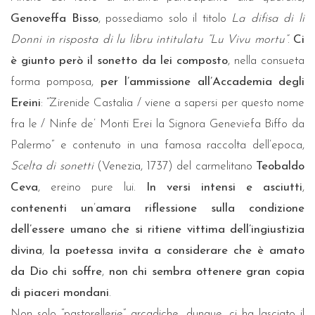
Genoveffa Bisso
, possediamo solo il titolo
La difisa di li
Donni in risposta di lu libru intitulatu “Lu Vivu mortu”
.
Ci
è giunto però il sonetto da lei composto
, nella consueta
forma pomposa,
per l’ammissione all’Accademia degli
Ereini
: “Zirenide Castalia / viene a sapersi per questo nome
fra le / Ninfe de’ Monti Erei la Signora Geneviefa Biffo da
Palermo” e contenuto in una famosa raccolta dell’epoca,
Scelta di sonetti
(Venezia, 1737) del carmelitano
Teobaldo
Ceva
, ereino pure lui.
In versi intensi e asciutti
,
contenenti un
’
amara riflessione sulla condizione
dell’essere umano che si ritiene vittima dell’ingiustizia
divina
,
la poetessa invita a considerare che è amato
da Dio chi soffre
,
non chi sembra ottenere gran copia
di piaceri mondani
.
Non solo “pastorellerie” arcadiche, dunque, ci ha lasciato il