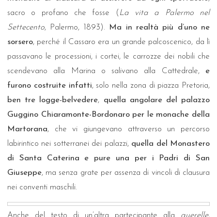
sacro o profano che fosse (
La vita a Palermo nel
Settecento
, Palermo, 1893).
Ma in realtà più d’uno ne
sorsero
, perché il Cassaro era un grande palcoscenico, da lì
passavano le processioni, i cortei, le carrozze dei nobili che
scendevano alla Marina o salivano alla Cattedrale,
e
furono costruite infatti
, solo nella zona di piazza Pretoria,
ben tre logge-belvedere
,
quella angolare del palazzo
Guggino Chiaramonte-Bordonaro per le monache della
Martorana
, che vi giungevano attraverso un percorso
labirintico nei sotterranei dei palazzi,
quella del Monastero
di Santa Caterina e pure una per i Padri di San
Giuseppe
, ma senza grate per assenza di vincoli di clausura
nei conventi maschili.
Anche del testo di un’altra partecipante alla
querelle
,