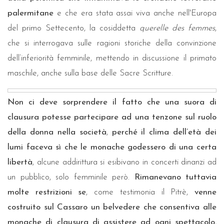
palermitane
e che era stata assai viva anche nell'Europa
del primo Settecento, la cosiddetta
querelle des femmes
,
che si interrogava sulle ragioni storiche della convinzione
dell’inferiorità femminile, mettendo in discussione il primato
maschile, anche sulla base delle Sacre Scritture.
Non ci deve sorprendere il fatto che una suora di
clausura potesse partecipare ad una tenzone sul ruolo
della donna nella società
,
perch
é
il clima dell’età dei
lumi faceva sì che le monache godessero di una certa
libertà
, alcune addirittura si esibivano in concerti dinanzi ad
un pubblico, solo femminile però.
Rimanevano tuttavia
molte restrizioni
se
, come testimonia il Pitrè,
venne
costruito sul Cassaro un belvedere che consentiva alle
monache di clausura di assistere ad ogni spettacolo
,