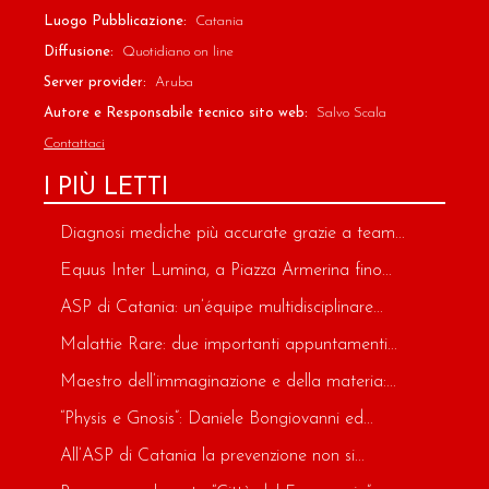
Luogo Pubblicazione:
Catania
Diffusione:
Quotidiano on line
Server provider:
Aruba
Autore e Responsabile tecnico sito web:
Salvo Scala
Contattaci
I PIÙ LETTI
Diagnosi mediche più accurate grazie a team...
Equus Inter Lumina, a Piazza Armerina fino...
ASP di Catania: un’équipe multidisciplinare...
Malattie Rare: due importanti appuntamenti...
Maestro dell’immaginazione e della materia:...
“Physis e Gnosis”: Daniele Bongiovanni ed...
All’ASP di Catania la prevenzione non si...