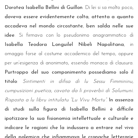
Dorotea Isabella Bellini di Guillon
. Di lei si sa molto poco,
doveva essere evidentemente colta
,
attenta a quanto
accadeva nel mondo circostante
,
ben salda nelle sue
idee
. Si firmava con lo pseudonimo anagrammatico di
Isabella Teodora Longuilel Nibeli Napolitana
, in
omaggio forse al costume accademico del tempo, oppure
per un’esigenza di anonimato, essendo monaca di clausura.
Purtroppo del suo componimento possediamo solo il
titolo
:
Sintimenti in difisa di lu Sessu Fimmininu,
cumpusizioni puetica, cavata da li proverbii di Salumuni.
Risposta a lu libru intitulatu “
Lu Vivu Mortu
”
.
In assenza
di studi sulla figura di Isabella Bellini è difficile
ipotizzare la sua fisionomia intellettuale e culturale e
indicare le ragioni che la indussero a entrare nel vivo
della polemica che infiammava le cronache letterarie