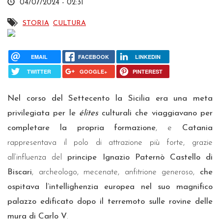
04/07/2024 - 02:31
STORIA
CULTURA
EMAIL
FACEBOOK
LINKEDIN
TWITTER
GOOGLE+
PINTEREST
Nel corso del Settecento la Sicilia era una meta
privilegiata per le
é
lites
culturali che viaggiavano per
completare la propria formazione
, e
Catania
rappresentava il polo di attrazione più forte, grazie
all’influenza del
principe Ignazio Paternò Castello di
Biscari
, archeologo, mecenate, anfitrione generoso,
che
ospitava l’intellighenzia europea nel suo magnifico
palazzo edificato dopo il terremoto sulle rovine delle
mura di Carlo V
.