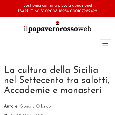
Salta
Sostienici con una piccola donazione!
al
IBAN IT 60 V 02008 16934 000107282422
contenuto
principale
Toggl
navig
La cultura della Sicilia
nel Settecento tra salotti,
Accademie e monasteri
Autore:
Gloriana Orlando