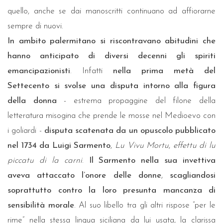
quello, anche se dai manoscritti continuano ad affiorarne
sempre di nuovi.
In ambito palermitano si riscontravano abitudini che
hanno anticipato di diversi decenni gli spiriti
emancipazionisti
. Infatti
nella prima metà del
Settecento si svolse una disputa intorno alla figura
della donna
- estrema propaggine del filone della
letteratura misogina che prende le mosse nel Medioevo con
i goliardi -
disputa scatenata da un opuscolo pubblicato
nel 1734 da Luigi Sarmento
,
Lu Vivu Mortu
,
effettu di lu
piccatu di la carni
.
Il Sarmento nella sua invettiva
aveva attaccato l’onore delle donne
,
scagliandosi
soprattutto contro la loro presunta mancanza di
sensibilità morale
. Al suo libello tra gli altri rispose “per le
rime” nella stessa lingua siciliana da lui usata, la clarissa