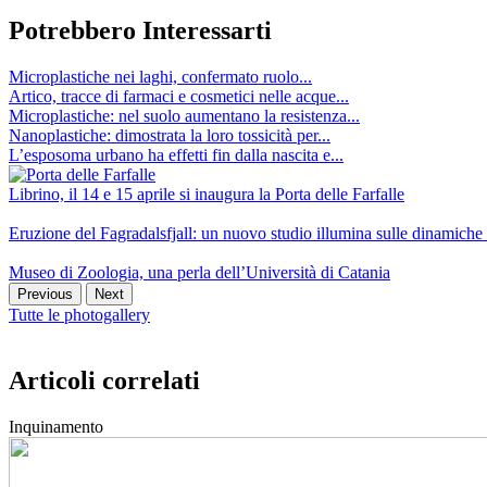
Potrebbero Interessarti
Microplastiche nei laghi, confermato ruolo...
Artico, tracce di farmaci e cosmetici nelle acque...
Microplastiche: nel suolo aumentano la resistenza...
Nanoplastiche: dimostrata la loro tossicità per...
L’esposoma urbano ha effetti fin dalla nascita e...
Librino, il 14 e 15 aprile si inaugura la Porta delle Farfalle
Eruzione del Fagradalsfjall: un nuovo studio illumina sulle dinamich
Museo di Zoologia, una perla dell’Università di Catania
Previous
Next
Tutte le photogallery
Articoli correlati
Inquinamento