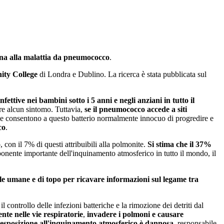
ona alla malattia da pneumococco
.
nity College
di Londra e Dublino. La ricerca è stata pubblicata sul
ettive nei bambini sotto i 5 anni e negli anziani in tutto il
are alcun sintomo. Tuttavia,
se il pneumococco accede a siti
che consentono a questo batterio normalmente innocuo di progredire e
co
.
o
, con il 7% di questi attribuibili alla polmonite.
Si stima che il 37%
nente importante dell'inquinamento atmosferico in tutto il mondo, il
ule umane e di topo per ricavare informazioni sul legame tra
l controllo delle infezioni batteriche e la rimozione dei detriti dal
nte nelle vie respiratorie
,
invadere i polmoni e causare
esposizione all'inquinamento atmosferico è dannosa
, responsabile