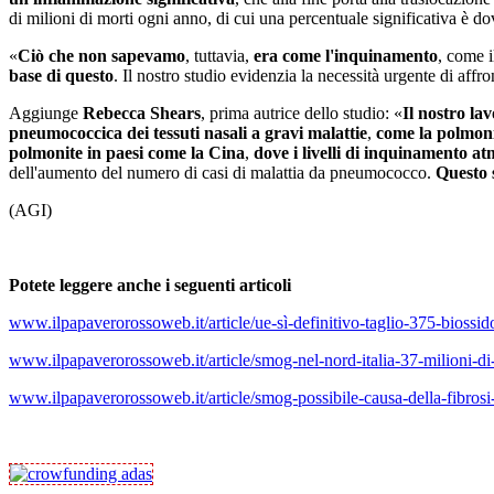
di milioni di morti ogni anno, di cui una percentuale significativa è d
«
Ciò che non sapevamo
, tuttavia,
era come l'inquinamento
, come i
base di questo
. Il nostro studio evidenzia la necessità urgente di aff
Aggiunge
Rebecca Shears
, prima autrice dello studio: «
Il nostro la
pneumococcica dei tessuti nasali a gravi malattie
,
come la polmon
polmonite in paesi come la Cina
,
dove i livelli di inquinamento at
dell'aumento del numero di casi di malattia da pneumococco.
Questo s
(AGI)
Potete leggere anche i seguenti articoli
www.ilpapaverorossoweb.it/article/ue-sì-definitivo-taglio-375-biossi
www.ilpapaverorossoweb.it/article/smog-nel-nord-italia-37-milioni-di-
www.ilpapaverorossoweb.it/article/smog-possibile-causa-della-fibrosi