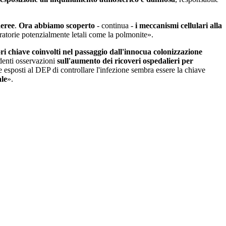
aeree
.
Ora abbiamo scoperto
- continua -
i meccanismi cellulari alla
piratorie potenzialmente letali come la polmonite».
ri chiave coinvolti nel passaggio dall'innocua colonizzazione
edenti osservazioni
sull'aumento dei ricoveri ospedalieri per
e esposti al DEP di controllare l'infezione sembra essere la chiave
ale
».