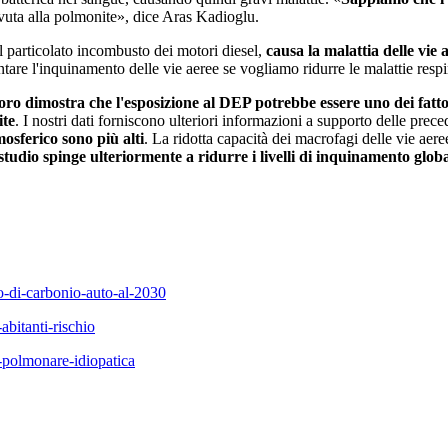
ovuta alla polmonite», dice Aras Kadioglu.
l particolato incombusto dei motori diesel,
causa la malattia delle vie 
rontare l'inquinamento delle vie aeree se vogliamo ridurre le malattie res
voro dimostra che l'esposizione al DEP potrebbe essere uno dei fatto
ite
. I nostri dati forniscono ulteriori informazioni a supporto delle prec
mosferico sono più alti
. La ridotta capacità dei macrofagi delle vie aere
tudio spinge ulteriormente a ridurre i livelli di inquinamento glob
do-di-carbonio-auto-al-2030
abitanti-rischio
-polmonare-idiopatica