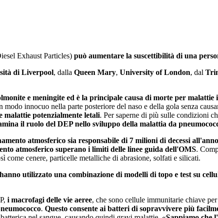
esel Exhaust Particles)
può aumentare la suscettibilità di una pers
sità di Liverpool
, dalla
Queen Mary
,
University of London
, dal
Tri
monite e meningite ed è la principale causa di morte per malattie inf
in modo innocuo nella parte posteriore del naso e della gola senza caus
 malattie potenzialmente letali
. Per saperne di più sulle condizioni 
amina il ruolo del DEP nello sviluppo della malattia da pneumococ
namento atmosferico sia responsabile di 7 milioni di decessi all'ann
mento atmosferico superano i limiti delle linee guida dell'OMS
. Compo
come cenere, particelle metalliche di abrasione, solfati e silicati.
hanno utilizzato una combinazione di modelli di topo e test su cell
EP,
i macrofagi delle vie aeree
, che sono cellule immunitarie chiave per i
l pneumococco
.
Questo consente ai batteri di sopravvivere più facilme
e batterica nel sangue, causando quindi gravi malattie. «
Sappiamo che l'