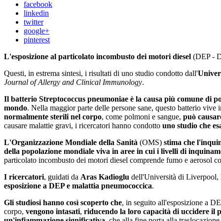
facebook
linkedin
twitter
google+
pinterest
L'esposizione al
particolato incombusto dei motori diesel
(DEP - Di
Questi, in estrema sintesi, i risultati di uno studio condotto dall'
Univer
Journal of Allergy and Clinical Immunology
.
Il batterio
Streptococcus pneumoniae
è la causa più comune di pol
mondo
. Nella maggior parte delle persone sane, questo batterio vive 
normalmente sterili nel corpo
, come polmoni e sangue,
può causare
causare malattie gravi, i ricercatori hanno condotto
uno studio che es
L'Organizzazione Mondiale della Sanità
(OMS)
stima che l'inqui
della popolazione mondiale viva in aree in cui i livelli di inquina
particolato incombusto dei motori diesel comprende fumo e aerosol così 
I ricercatori
, guidati da
Aras Kadioglu
dell'Università di Liverpool,
esposizione a DEP e malattia pneumococcica
.
Gli studiosi hanno così scoperto che
, in seguito all'esposizione a D
corpo,
vengono intasati
,
riducendo la loro capacità di uccidere i
un'infiammazione significativa
, che alla fine porta alla traslocazion