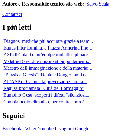
Autore e Responsabile tecnico sito web:
Salvo Scala
Contattaci
I più letti
Diagnosi mediche più accurate grazie a team...
Equus Inter Lumina, a Piazza Armerina fino...
ASP di Catania: un’équipe multidisciplinare...
Malattie Rare: due importanti appuntamenti...
Maestro dell’immaginazione e della materia:...
“Physis e Gnosis”: Daniele Bongiovanni ed...
All’ASP di Catania la prevenzione non si...
Ragusa proclamata “Città del Formaggio”
Bambino Gesù: scoperti i difetti “silenziosi...
Cambiamento climatico, per contrastarlo è...
Seguici
Facebook
Twitter
Youtube
Instagram
Google