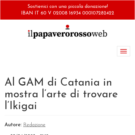
Salta
Sostienici con una piccola donazione!
al
IBAN IT 60 V 02008 16934 000107282422
contenuto
principale
Toggl
navig
Al GAM di Catania in
mostra l’arte di trovare
l’Ikigai
Autore:
Redazione