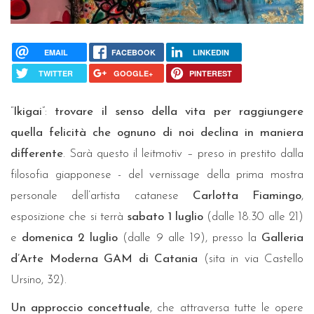
EMAIL
FACEBOOK
LINKEDIN
TWITTER
GOOGLE+
PINTEREST
“
Ikigai
”:
trovare il senso della vita per raggiungere
quella felicità che ognuno di noi declina in maniera
differente
. Sarà questo il leitmotiv – preso in prestito dalla
filosofia giapponese - del vernissage della prima mostra
personale dell’artista catanese
Carlotta Fiamingo
,
esposizione che si terrà
sabato 1 luglio
(dalle 18.30 alle 21)
e
domenica 2 luglio
(dalle 9 alle 19), presso la
Galleria
d’Arte Moderna GAM di Catania
(sita in via Castello
Ursino, 32).
Un approccio concettuale
, che attraversa tutte le opere