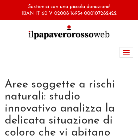
Salta
Sostienici con una piccola donazione!
al
IBAN IT 60 V 02008 16934 000107282422
contenuto
principale
Toggl
navig
Aree soggette a rischi
naturali: studio
innovativo analizza la
delicata situazione di
coloro che vi abitano