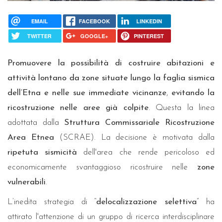
EMAIL
FACEBOOK
LINKEDIN
TWITTER
GOOGLE+
PINTEREST
Promuovere la possibilità di costruire abitazioni e
attività lontano da zone situate lungo la faglia sismica
dell’Etna e nelle sue immediate vicinanze
,
evitando la
ricostruzione nelle aree già colpite
. Questa la linea
adottata dalla
Struttura Commissariale Ricostruzione
Area Etnea
(SCRAE). La decisione è motivata dalla
ripetuta sismicità
dell'area che rende pericoloso ed
economicamente svantaggioso ricostruire nelle
zone
vulnerabili
.
L’inedita strategia di “
delocalizzazione selettiva
” ha
attirato l'attenzione di un gruppo di ricerca interdisciplinare