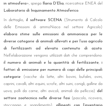
in atmosfera
», spiega
Ilaria D’Elia
, ricercatrice ENEA del
Laboratorio di Inquinamento Atmosferico
.
In dettaglio,
il software SCENA
(Strumento di Calcolo
delle Emissioni di ammoNiaca nel settore Agricolo)
elabora stime sulle emissioni di ammoniaca per le
diverse categorie di animali allevati e per l’uso agricolo
di fertilizzanti ad elevato contenuto di azoto
.
Nell’elaborazione vengono utilizzati dati che comprendono:
il numero di animali e la quantità di fertilizzante
;
i
fattori di emissione per numero di capi delle principali
categorie
(vacche da latte, altri bovini, bufalini, ovini,
caprini, cavalli, altri equini, scrofe, altri suini, conigli, galline da
uova, polli da carne, altri avicoli, animali da pelliccia)
del
settore zootecnico nelle diverse fasi
(pascolo, ricovero,
stoccaggio e spandimento),
allineati con l’inventario