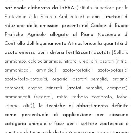
nazionale elaborato da ISPRA
(Istituto Superiore per la
Protezione e la Ricerca Ambientale)
e con i metodi di
riduzione delle emissioni presenti nel Codice di Buone
Pratiche Agricole allegato al Piano Nazionale di
Controllo dell’Inquinamento Atmosferico
;
la quantità di
azoto emessa per i diversi fertilizzanti azotati
[Solfato
ammonico, calciocianamide, nitrato, urea, altri azotati (nitrici,
ammoniacali, ammidici), azoto-fostatici, azoto-potassici,
azoto-fosfo-potassici, organici azotati semplici, organici
composti, organo minerali (azotati semplici, composti),
ammendanti (vegetali, misto, torboso composto, torba,
letame, altri)];
le tecniche di abbattimento definite
come percentuale di applicazione per ciascuna
categoria animale e fase per il settore zootecnico e
per tipo di tecnica di distribuzione e per tipo di terreno