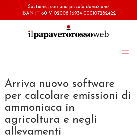
Salta
Sostienici con una piccola donazione!
al
IBAN IT 60 V 02008 16934 000107282422
contenuto
principale
Toggl
navig
Arriva nuovo software
per calcolare emissioni di
ammoniaca in
agricoltura e negli
allevamenti