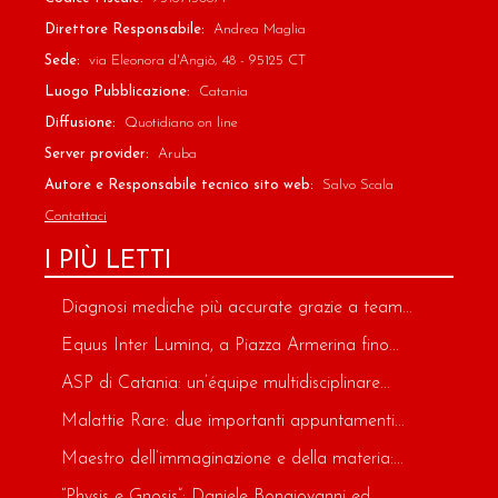
Direttore Responsabile:
Andrea Maglia
Sede:
via Eleonora d'Angiò, 48 - 95125 CT
Luogo Pubblicazione:
Catania
Diffusione:
Quotidiano on line
Server provider:
Aruba
Autore e Responsabile tecnico sito web:
Salvo Scala
Contattaci
I PIÙ LETTI
Diagnosi mediche più accurate grazie a team...
Equus Inter Lumina, a Piazza Armerina fino...
ASP di Catania: un’équipe multidisciplinare...
Malattie Rare: due importanti appuntamenti...
Maestro dell’immaginazione e della materia:...
“Physis e Gnosis”: Daniele Bongiovanni ed...