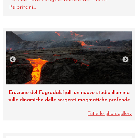
Peloritani...
na
Museo di Zoologia, una perla dell’Università di
nde
Catania
Tutte le photogallery