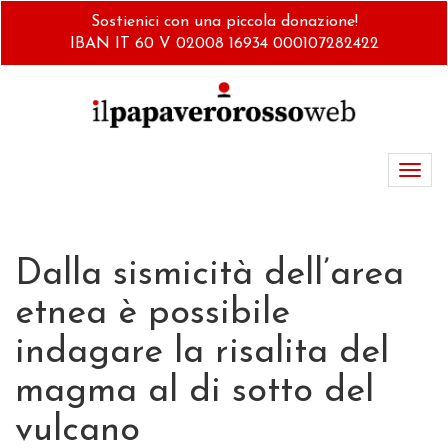
Salta
Sostienici con una piccola donazione!
al
IBAN IT 60 V 02008 16934 000107282422
contenuto
principale
Toggl
navig
Dalla sismicità dell’area
etnea è possibile
indagare la risalita del
magma al di sotto del
vulcano