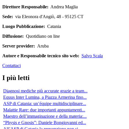
Direttore Responsabile:
Andrea Maglia
Sede:
via Eleonora d'Angiò, 48 - 95125 CT
Luogo Pubblicazione:
Catania
Diffusione:
Quotidiano on line
Server provider:
Aruba
Autore e Responsabile tecnico sito web:
Salvo Scala
Contattaci
I più letti
Diagnosi mediche più accurate grazie a team...
Equus Inter Lumina, a Piazza Armerina fino...
ASP di Catania: un’équipe multidisciplinare...
Malattie Rare: due importanti appuntamenti...
Maestro dell’immaginazione e della materia:...
“Physis e Gnosis”: Daniele Bongiovanni ed...
All’ASP di Catania la prevenzione non si...