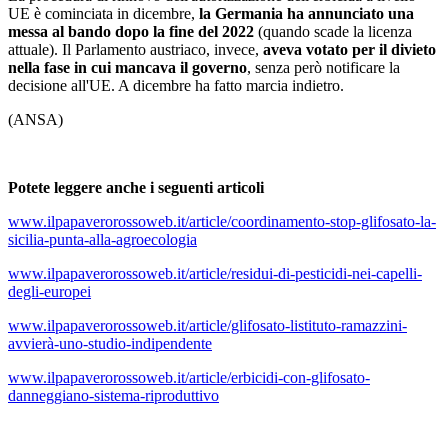
UE è cominciata in dicembre,
la Germania ha annunciato una
messa al bando dopo la fine del 2022
(quando scade la licenza
attuale). Il Parlamento austriaco, invece,
aveva votato per il divieto
nella fase in cui mancava il governo
, senza però notificare la
decisione all'UE. A dicembre ha fatto marcia indietro.
(ANSA)
Potete leggere anche i seguenti articoli
www.ilpapaverorossoweb.it/article/coordinamento-stop-glifosato-la-
sicilia-punta-alla-agroecologia
www.ilpapaverorossoweb.it/article/residui-di-pesticidi-nei-capelli-
degli-europei
www.ilpapaverorossoweb.it/article/glifosato-listituto-ramazzini-
avvierà-uno-studio-indipendente
www.ilpapaverorossoweb.it/article/erbicidi-con-glifosato-
danneggiano-sistema-riproduttivo