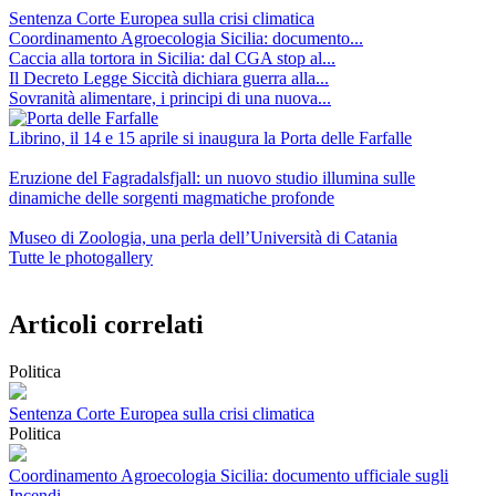
Sentenza Corte Europea sulla crisi climatica
Coordinamento Agroecologia Sicilia: documento...
Caccia alla tortora in Sicilia: dal CGA stop al...
Il Decreto Legge Siccità dichiara guerra alla...
Sovranità alimentare, i principi di una nuova...
Librino, il 14 e 15 aprile si inaugura la Porta delle Farfalle
Eruzione del Fagradalsfjall: un nuovo studio illumina sulle
dinamiche delle sorgenti magmatiche profonde
Museo di Zoologia, una perla dell’Università di Catania
Tutte le photogallery
Articoli correlati
Politica
Sentenza Corte Europea sulla crisi climatica
Politica
Coordinamento Agroecologia Sicilia: documento ufficiale sugli
Incendi