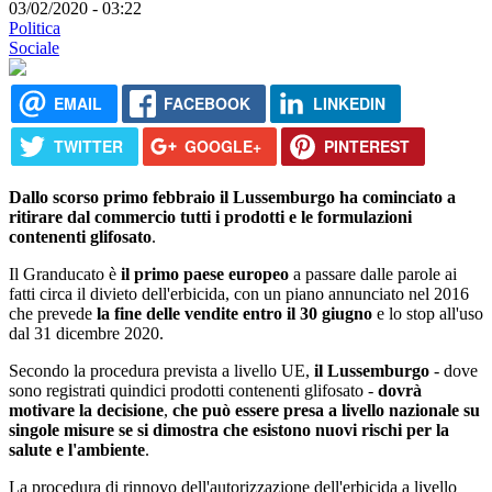
03/02/2020 - 03:22
Politica
Sociale
EMAIL
FACEBOOK
LINKEDIN
TWITTER
GOOGLE+
PINTEREST
Dallo scorso primo febbraio il Lussemburgo ha cominciato a
ritirare dal commercio tutti i prodotti e le formulazioni
contenenti glifosato
.
Il Granducato è
il primo paese europeo
a passare dalle parole ai
fatti circa il divieto dell'erbicida, con un piano annunciato nel 2016
che prevede
la fine delle vendite entro il 30 giugno
e lo stop all'uso
dal 31 dicembre 2020.
Secondo la procedura prevista a livello UE,
il Lussemburgo
- dove
sono registrati quindici prodotti contenenti glifosato -
dovrà
motivare la decisione
,
che può essere presa a livello nazionale su
singole misure se si dimostra che esistono nuovi rischi per la
salute e l'ambiente
.
La procedura di rinnovo dell'autorizzazione dell'erbicida a livello