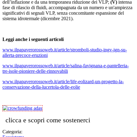
dell’inflazione e da una temporanea riduzione dei VLP;
(V)
intensa
fase di rilascio di fluidi, accompagnata da un numero e un'ampiezza
significativi di segnali VLP, senza concomitante espansione del
sistema idrotermale (dicembre 2021).
Leggi anche i seguenti articoli
www.ilpapaverorossoweb.it/article/stromboli-studio-ingv-ign-su-
allerta-precoce-eruzioni
www.ilpapaverorossoweb.it/article/salina-favignana-e-pantelleria-
tre-isole-pioniere-delle-rinnovabili
www.ilpapaverorossoweb.it/article/life-eolizard-un-progetto-la-
conservazione-della-lucertola-delle-eolie
clicca e scopri come sostenerci
Categoria: