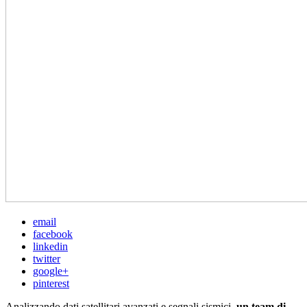
email
facebook
linkedin
twitter
google+
pinterest
Analizzando dati satellitari avanzati e segnali sismici,
un team di