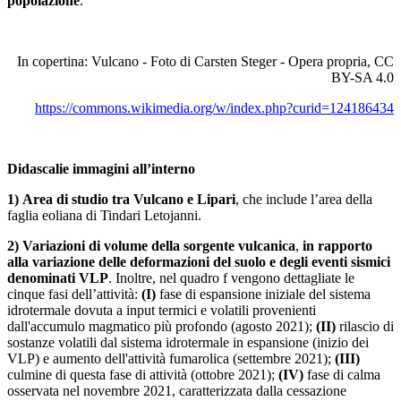
popolazione
.
In copertina: Vulcano - Foto di Carsten Steger - Opera propria, CC
BY-SA 4.0
https://commons.wikimedia.org/w/index.php?curid=124186434
Didascalie immagini all’interno
1)
Area di studio tra Vulcano e Lipari
, che include l’area della
faglia eoliana di Tindari Letojanni.
2)
Variazioni di volume della sorgente vulcanica
,
in rapporto
alla variazione delle deformazioni del suolo e degli eventi sismici
denominati VLP
. Inoltre, nel quadro f vengono dettagliate le
cinque fasi dell’attività:
(I)
fase di espansione iniziale del sistema
idrotermale dovuta a input termici e volatili provenienti
dall'accumulo magmatico più profondo (agosto 2021);
(II)
rilascio di
sostanze volatili dal sistema idrotermale in espansione (inizio dei
VLP) e aumento dell'attività fumarolica (settembre 2021);
(III)
culmine di questa fase di attività (ottobre 2021);
(IV)
fase di calma
osservata nel novembre 2021, caratterizzata dalla cessazione