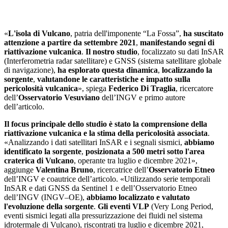
«
L'isola di Vulcano
, patria dell'imponente “La Fossa”,
ha suscitato
attenzione a partire da settembre 2021
,
manifestando segni di
riattivazione vulcanica
.
Il nostro studio
, focalizzato su dati InSAR
(Interferometria radar satellitare) e GNSS (sistema satellitare globale
di navigazione),
ha esplorato questa dinamica
,
localizzando la
sorgente
,
valutandone le caratteristiche e impatto sulla
pericolosità vulcanica
», spiega
Federico Di Traglia
, ricercatore
dell’
Osservatorio
Vesuviano
dell’INGV e primo autore
dell’articolo.
Il focus principale dello studio è stato la comprensione della
riattivazione vulcanica e la stima della pericolosità associata
.
«Analizzando i dati satellitari InSAR e i segnali sismici,
abbiamo
identificato la sorgente
,
posizionata a 500 metri sotto l'area
craterica di Vulcano
, operante tra luglio e dicembre 2021»,
aggiunge
Valentina Bruno
, ricercatrice dell’
Osservatorio Etneo
dell’INGV e coautrice dell’articolo. «Utilizzando serie temporali
InSAR e dati GNSS da Sentinel 1 e dell’Osservatorio Etneo
dell’INGV (INGV–OE),
abbiamo localizzato e valutato
l'evoluzione della sorgente
.
Gli eventi VLP
(Very Long Period,
eventi sismici legati alla pressurizzazione dei fluidi nel sistema
idrotermale di Vulcano), riscontrati tra luglio e dicembre 2021,