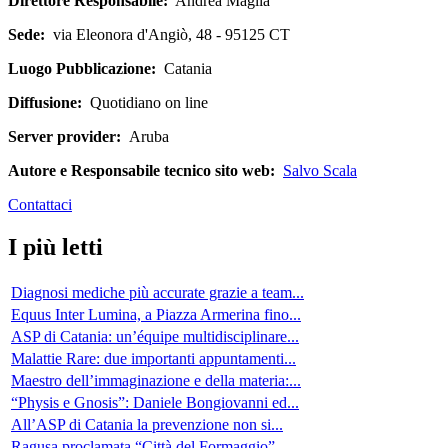
Direttore Responsabile:
Andrea Maglia
Sede:
via Eleonora d'Angiò, 48 - 95125 CT
Luogo Pubblicazione:
Catania
Diffusione:
Quotidiano on line
Server provider:
Aruba
Autore e Responsabile tecnico sito web:
Salvo Scala
Contattaci
I più letti
Diagnosi mediche più accurate grazie a team...
Equus Inter Lumina, a Piazza Armerina fino...
ASP di Catania: un’équipe multidisciplinare...
Malattie Rare: due importanti appuntamenti...
Maestro dell’immaginazione e della materia:...
“Physis e Gnosis”: Daniele Bongiovanni ed...
All’ASP di Catania la prevenzione non si...
Ragusa proclamata “Città del Formaggio”