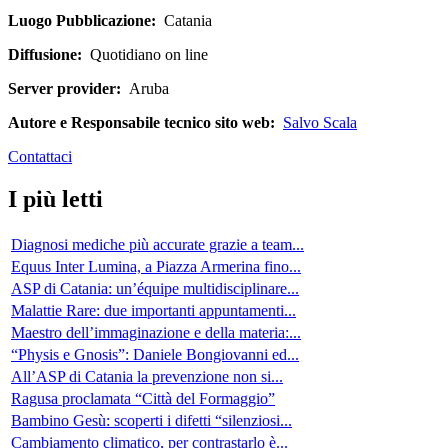
Luogo Pubblicazione:
Catania
Diffusione:
Quotidiano on line
Server provider:
Aruba
Autore e Responsabile tecnico sito web:
Salvo Scala
Contattaci
I più letti
Diagnosi mediche più accurate grazie a team...
Equus Inter Lumina, a Piazza Armerina fino...
ASP di Catania: un’équipe multidisciplinare...
Malattie Rare: due importanti appuntamenti...
Maestro dell’immaginazione e della materia:...
“Physis e Gnosis”: Daniele Bongiovanni ed...
All’ASP di Catania la prevenzione non si...
Ragusa proclamata “Città del Formaggio”
Bambino Gesù: scoperti i difetti “silenziosi...
Cambiamento climatico, per contrastarlo è...