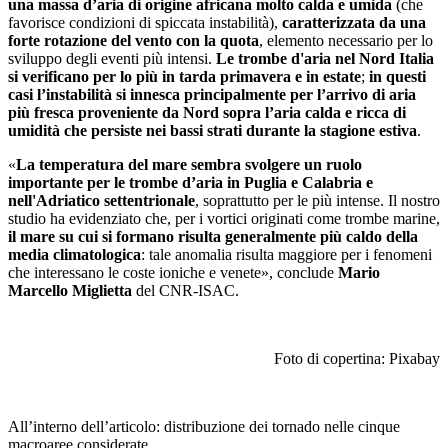
una massa d’aria di origine africana molto calda e umida
(che
favorisce condizioni di spiccata instabilità),
caratterizzata da una
forte rotazione del vento con la quota
, elemento necessario per lo
sviluppo degli eventi più intensi.
Le trombe d'aria nel Nord Italia
si verificano per lo più in tarda primavera e in estate
;
in questi
casi l’instabilità si innesca principalmente per l’arrivo di aria
più fresca proveniente da Nord sopra l’aria calda e ricca di
umidità che persiste nei bassi strati durante la stagione estiva
.
«
La temperatura del mare sembra svolgere un ruolo
importante
per le trombe d’aria in Puglia e Calabria e
nell'Adriatico settentrionale
, soprattutto per le più intense. Il nostro
studio ha evidenziato che, per i vortici originati come trombe marine,
il mare su cui si formano risulta generalmente più caldo della
media climatologica
: tale anomalia risulta maggiore per i fenomeni
che interessano le coste ioniche e venete», conclude
Mario
Marcello Miglietta
del CNR-ISAC.
Foto di copertina: Pixabay
All’interno dell’articolo: distribuzione dei tornado nelle cinque
macroaree considerate