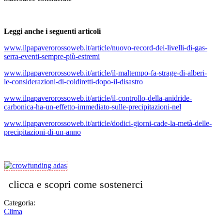
Leggi anche i seguenti articoli
www.ilpapaverorossoweb.it/article/nuovo-record-dei-livelli-di-gas-
serra-eventi-sempre-più-estremi
www.ilpapaverorossoweb.it/article/il-maltempo-fa-strage-di-alberi-
le-considerazioni-di-coldiretti-dopo-il-disastro
www.ilpapaverorossoweb.it/article/il-controllo-della-anidride-
carbonica-ha-un-effetto-immediato-sulle-precipitazioni-nel
www.ilpapaverorossoweb.it/article/dodici-giorni-cade-la-metà-delle-
precipitazioni-di-un-anno
clicca e scopri come sostenerci
Categoria:
Clima