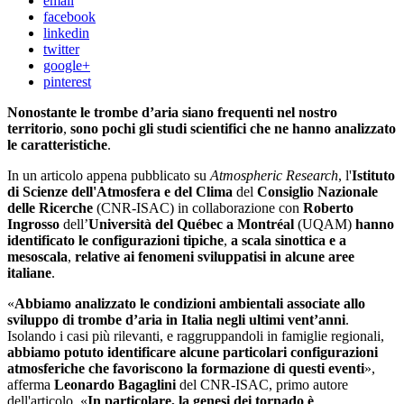
email
facebook
linkedin
twitter
google+
pinterest
Nonostante le trombe d’aria siano frequenti nel nostro
territorio
,
sono pochi gli studi scientifici che ne hanno analizzato
le caratteristiche
.
In un articolo appena pubblicato su
Atmospheric Research
, l'
Istituto
di Scienze dell'Atmosfera e del Clima
del
Consiglio Nazionale
delle Ricerche
(CNR-ISAC) in collaborazione con
Roberto
Ingrosso
dell’
Università del Québec a Montréal
(UQAM)
hanno
identificato le configurazioni tipiche
,
a scala sinottica e a
mesoscala
,
relative ai fenomeni sviluppatisi in alcune aree
italiane
.
«
Abbiamo analizzato le condizioni ambientali associate allo
sviluppo di trombe d’aria in Italia negli ultimi vent’anni
.
Isolando i casi più rilevanti, e raggruppandoli in famiglie regionali,
abbiamo potuto identificare alcune particolari configurazioni
atmosferiche che favoriscono la formazione di questi eventi
»,
afferma
Leonardo Bagaglini
del CNR-ISAC, primo autore
dell'articolo. «
In particolare, la genesi dei tornado è