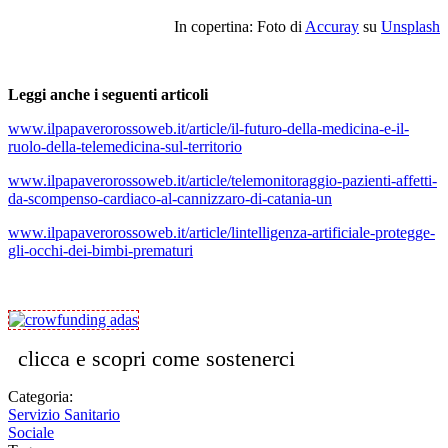
In copertina: Foto di
Accuray
su
Unsplash
Leggi anche i seguenti articoli
www.ilpapaverorossoweb.it/article/il-futuro-della-medicina-e-il-
ruolo-della-telemedicina-sul-territorio
www.ilpapaverorossoweb.it/article/telemonitoraggio-pazienti-affetti-
da-scompenso-cardiaco-al-cannizzaro-di-catania-un
www.ilpapaverorossoweb.it/article/lintelligenza-artificiale-protegge-
gli-occhi-dei-bimbi-prematuri
clicca e scopri come sostenerci
Categoria:
Servizio Sanitario
Sociale