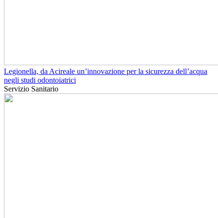
Legionella, da Acireale un’innovazione per la sicurezza dell’acqua
negli studi odontoiatrici
Servizio Sanitario