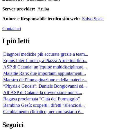
Server provider:
Aruba
Autore e Responsabile tecnico sito web:
Salvo Scala
Contattaci
I più letti
Diagnosi mediche più accurate grazie a team...
Equus Inter Lumina, a Piazza Armerina fino...
ASP di Catania: un’équipe multidisciplinare...
Malattie Rare: due importanti appuntamenti...
Maestro dell’immaginazione e della materia:...
“Physis e Gnosis”: Daniele Bongiovanni ed...
All’ASP di Catania la prevenzione non si...
Ragusa proclamata “Città del Formaggio”
Bambino Gesù: scoperti i difetti “silenziosi...
Cambiamento climatico, per contrastarlo è...
Seguici