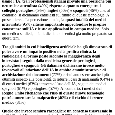
usano l’IA
,
tra i professionisti italiani prevale una posizione più
neutrale e attendista
(40%)
rispetto a quanto emerge tra i
colleghi portoghesi
(54%),
inglesi
(50%)
e spagnoli
(46%) che, al
contrario, si dichiarano entusiasti sul futuro di queste tecnologie. A
prescindere dalla percezione attuale,
la quasi totalità dei medici
intervistati
(95%)
ritiene importante approfondire le proprie
conoscenze sull’IA e le sue applicazioni in campo medico
. Solo
un medico su dieci, infatti, dichiara di sentirsi già molto preparato su
questi temi.
Tra gli ambiti in cui l’intelligenza artificiale ha già dimostrato di
poter avere un impatto positivo nella pratica clinica
,
la
radiologia è al primo posto secondo la maggioranza degli
intervistati
,
seguita dalla medicina generale per inglesi
,
portoghesi e spagnoli
.
Gli italiani si dichiarano invece molto
favorevoli all’adozione dell’IA in ambito amministrativo e di
archiviazione dei documenti
(77%) e risultano essere anche i più
ottimisti rispetto alla possibilità di ridurre i casi di malasanità (64%) e
di errori medici (63%) attraverso l’uso dell’IA, seguiti dai medici
spagnoli (61%) e portoghesi (57%). Al contrario,
i medici del
Regno Unito ritengono che l'uso di queste nuove tecnologie
potrà aumentare la malpractice
(40%)
e il rischio di errore
medico
(31%).
Quello che invece sembra raccogliere un consenso trasversale in