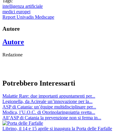
Tags:
intelligenza artificiale
medici europei
Report Univadis Medscape
Autore
Autore
Redazione
Potrebbero Interessarti
Malattie Rare: due importanti appuntamenti per...
Legionella, da Acireale un’innovazione per la...
ASP di Catania: un’équipe multidisciplinare per...
Modica, l’U.O.C. di Otorinolaringoiatria svetta...
All’ASP di Catania la prevenzione non si ferma in...
Librino, il 14 e 15 aprile si inaugura la Porta delle Farfalle