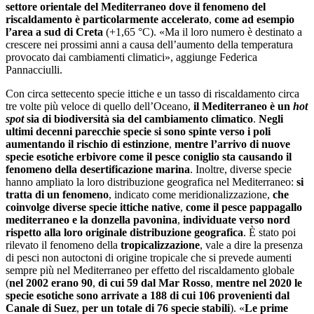
settore orientale del Mediterraneo dove il fenomeno del
riscaldamento è particolarmente accelerato
,
come ad esempio
l’area a sud di Creta
(+1,65 °C). «Ma il loro numero è destinato a
crescere nei prossimi anni a causa dell’aumento della temperatura
provocato dai cambiamenti climatici», aggiunge Federica
Pannacciulli.
Con circa settecento specie ittiche e un tasso di riscaldamento circa
tre volte più veloce di quello dell’Oceano,
il Mediterraneo è un
hot
spot
sia di biodiversità sia del cambiamento climatico
.
Negli
ultimi decenni parecchie specie si sono spinte verso i poli
aumentando il rischio di estinzione
,
mentre l’arrivo di nuove
specie esotiche erbivore come il pesce coniglio sta causando il
fenomeno della desertificazione marina
. Inoltre, diverse specie
hanno ampliato la loro distribuzione geografica nel Mediterraneo:
si
tratta di un fenomeno
, indicato come meridionalizzazione,
che
coinvolge diverse specie ittiche native
,
come il pesce pappagallo
mediterraneo e la donzella pavonina
,
individuate verso nord
rispetto alla loro originale distribuzione geografica
. È stato poi
rilevato il fenomeno della
tropicalizzazione
, vale a dire la presenza
di pesci non autoctoni di origine tropicale che si prevede aumenti
sempre più nel Mediterraneo per effetto del riscaldamento globale
(
nel 2002 erano 90
,
di cui 59 dal Mar Rosso
,
mentre nel 2020 le
specie esotiche sono arrivate a 188 di cui 106 provenienti dal
Canale di Suez
,
per un totale di 76 specie stabili
). «
Le prime