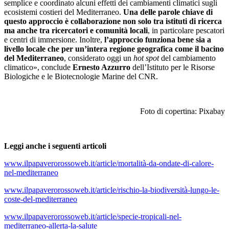
semplice e coordinato alcuni effetti dei cambiamenti climatici sugli
ecosistemi costieri del Mediterraneo.
Una delle parole chiave di
questo approccio è collaborazione non solo tra istituti di ricerca
ma anche tra ricercatori e comunità locali
, in particolare pescatori
e centri di immersione. Inoltre,
l’approccio funziona bene sia a
livello locale che per un’intera regione geografica come il bacino
del Mediterraneo
, considerato oggi un
hot spot
del cambiamento
climatico», conclude
Ernesto Azzurro
dell’Istituto per le Risorse
Biologiche e le Biotecnologie Marine del CNR.
Foto di copertina: Pixabay
Leggi anche i seguenti articoli
www.ilpapaverorossoweb.it/article/mortalità-da-ondate-di-calore-
nel-mediterraneo
www.ilpapaverorossoweb.it/article/rischio-la-biodiversità-lungo-le-
coste-del-mediterraneo
www.ilpapaverorossoweb.it/article/specie-tropicali-nel-
mediterraneo-allerta-la-salute