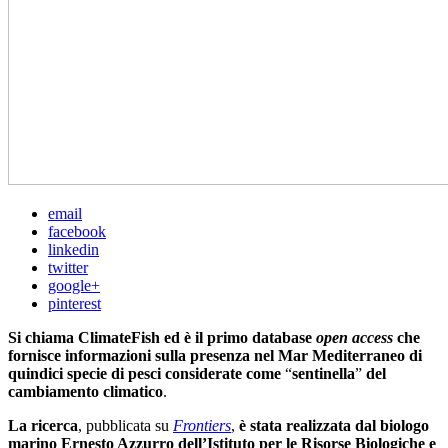
email
facebook
linkedin
twitter
google+
pinterest
Si chiama ClimateFish ed è il primo database
open access
che
fornisce informazioni sulla presenza nel Mar Mediterraneo di
quindici specie di pesci considerate come
“
sentinella
”
del
cambiamento climatico
.
La ricerca
, pubblicata su
Frontiers
,
è stata realizzata dal biologo
marino Ernesto Azzurro dell’Istituto per le Risorse Biologiche e