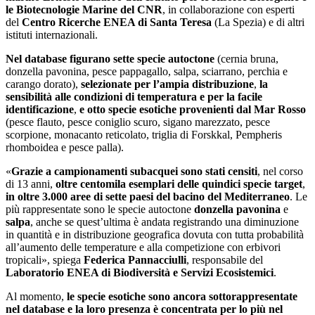
le Biotecnologie Marine del CNR
, in collaborazione con esperti
del
Centro Ricerche ENEA di Santa Teresa
(La Spezia) e di altri
istituti internazionali.
Nel database figurano sette specie autoctone
(cernia bruna,
donzella pavonina, pesce pappagallo, salpa, sciarrano, perchia e
carango dorato),
selezionate per l’ampia distribuzione
,
la
sensibilità alle condizioni di temperatura e per la facile
identificazione
,
e otto specie esotiche provenienti dal Mar Rosso
(pesce flauto, pesce coniglio scuro, sigano marezzato, pesce
scorpione, monacanto reticolato, triglia di Forskkal, Pempheris
rhomboidea e pesce palla).
«
Grazie a campionamenti subacquei sono stati censiti
, nel corso
di 13 anni,
oltre centomila esemplari delle quindici specie target
,
in oltre 3.000 aree di sette paesi del bacino del Mediterraneo
. Le
più rappresentate sono le specie autoctone
donzella pavonina
e
salpa
, anche se quest’ultima è andata registrando una diminuzione
in quantità e in distribuzione geografica dovuta con tutta probabilità
all’aumento delle temperature e alla competizione con erbivori
tropicali», spiega
Federica Pannacciulli
, responsabile del
Laboratorio ENEA di Biodiversità e Servizi Ecosistemici
.
Al momento,
le specie esotiche sono ancora sottorappresentate
nel database e la loro presenza è concentrata per lo più nel