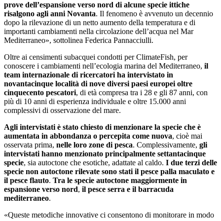
prove dell’espansione verso nord di alcune specie ittiche
risalgono agli anni Novanta
. Il fenomeno è avvenuto un decennio
dopo la rilevazione di un netto aumento della temperatura e di
importanti cambiamenti nella circolazione dell’acqua nel Mar
Mediterraneo», sottolinea Federica Pannacciulli.
Oltre ai censimenti subacquei condotti per ClimateFish, per
conoscere i cambiamenti nell’ecologia marina del Mediterraneo,
il
team internazionale di ricercatori ha intervistato in
novantacinque località di nove diversi paesi europei oltre
cinquecento pescatori
, di età compresa tra i 28 e gli 87 anni, con
più di 10 anni di esperienza individuale e oltre 15.000 anni
complessivi di osservazione del mare.
Agli intervistati è stato chiesto di menzionare la specie che è
aumentata in abbondanza o percepita come nuova
, cioè mai
osservata prima,
nelle loro zone di pesca
. Complessivamente,
gli
intervistati hanno menzionato principalmente settantacinque
specie
, sia autoctone che esotiche, adattate al caldo.
I due terzi delle
specie non autoctone rilevate sono stati il pesce palla maculato e
il pesce flauto
.
Tra le specie autoctone maggiormente in
espansione verso nord
,
il pesce serra e il barracuda
mediterraneo
.
«Queste metodiche innovative ci consentono di monitorare in modo