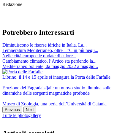
Redazione
Potrebbero Interessarti
Diminuiscono le risorse idriche in Italia. La...
Temperatura Mediterraneo, oltre 1 °C in più negli...
Nelle città europee le ondate di calore...
Cambiamento climatico, l’Artico sta perdendo la...
Mediterraneo bollente, da maggio 2022 a maggio...
Librino, il 14 e 15 aprile si inaugura la Porta delle Farfalle
Eruzione del Fagradalsfjall: un nuovo studio illumina sulle
dinamiche delle sorgenti magmatiche profonde
Museo di Zoologia, una perla dell’Università di Catania
Previous
Next
Tutte le photogallery