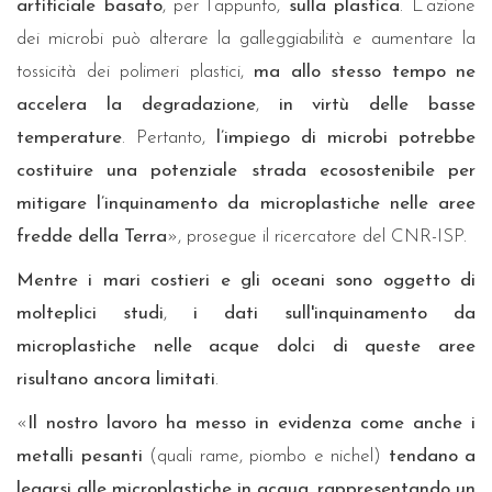
artificiale basato
, per l’appunto,
sulla plastica
. L’azione
dei microbi può alterare la galleggiabilità e aumentare la
tossicità dei polimeri plastici,
ma allo stesso tempo ne
accelera la degradazione
,
in virtù delle basse
temperature
. Pertanto,
l’impiego di microbi potrebbe
costituire una potenziale strada ecosostenibile per
mitigare l’inquinamento da microplastiche nelle aree
fredde della Terra
», prosegue il ricercatore del CNR-ISP.
Mentre i mari costieri e gli oceani sono oggetto di
molteplici studi
,
i dati sull'inquinamento da
microplastiche nelle acque dolci di queste aree
risultano ancora limitati
.
«
Il nostro lavoro ha messo in evidenza come anche i
metalli pesanti
(quali rame, piombo e nichel)
tendano a
legarsi alle microplastiche in acqua
,
rappresentando un