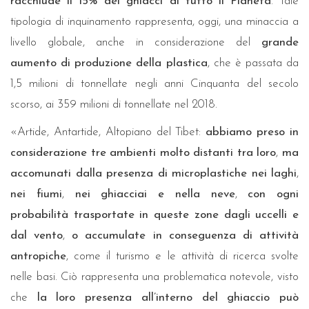
racchiude il 15% dei ghiacci di tutto il Pianeta
. Tale
tipologia di inquinamento rappresenta, oggi, una minaccia a
livello globale, anche in considerazione del
grande
aumento di produzione della plastica
, che è passata da
1,5 milioni di tonnellate negli anni Cinquanta del secolo
scorso, ai 359 milioni di tonnellate nel 2018.
«Artide, Antartide, Altopiano del Tibet:
abbiamo preso in
considerazione tre ambienti molto distanti tra loro
,
ma
accomunati dalla presenza di microplastiche nei laghi
,
nei fiumi
,
nei ghiacciai e nella neve
,
con ogni
probabilità trasportate in queste zone dagli uccelli e
dal vento
,
o accumulate in conseguenza di attività
antropiche
, come il turismo e le attività di ricerca svolte
nelle basi. Ciò rappresenta una problematica notevole, visto
che
la loro presenza all’interno del ghiaccio può