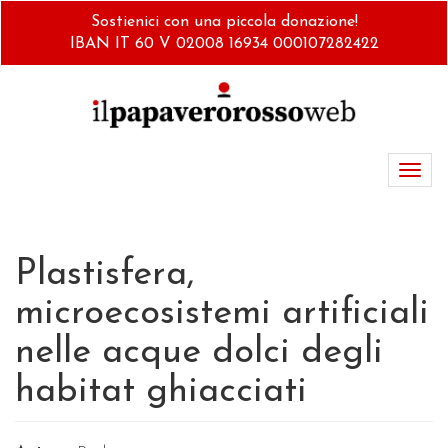
Salta
Sostienici con una piccola donazione!
al
IBAN IT 60 V 02008 16934 000107282422
contenuto
principale
Toggl
navig
Plastisfera,
microecosistemi artificiali
nelle acque dolci degli
habitat ghiacciati