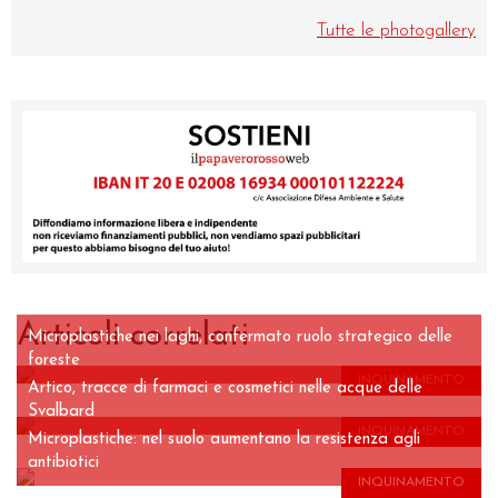
Tutte le photogallery
Articoli correlati
Microplastiche nei laghi, confermato ruolo strategico delle
foreste
INQUINAMENTO
Artico, tracce di farmaci e cosmetici nelle acque delle
Svalbard
INQUINAMENTO
Microplastiche: nel suolo aumentano la resistenza agli
antibiotici
INQUINAMENTO