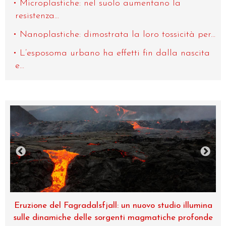
Microplastiche: nel suolo aumentano la
resistenza...
Nanoplastiche: dimostrata la loro tossicità per...
L’esposoma urbano ha effetti fin dalla nascita
e...
Eruzione del Fagradalsfjall: un nuovo studio illumina
sulle dinamiche delle sorgenti magmatiche profonde