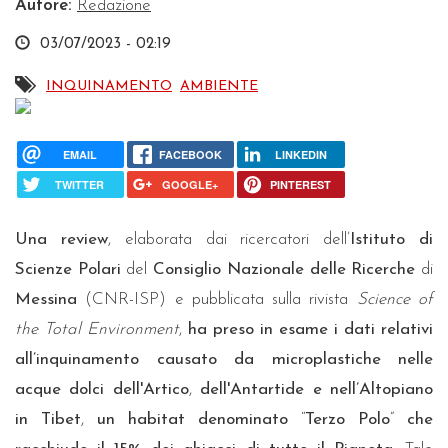
Autore:
Redazione
03/07/2023 - 02:19
INQUINAMENTO
AMBIENTE
EMAIL
FACEBOOK
LINKEDIN
TWITTER
GOOGLE+
PINTEREST
Una review
, elaborata dai ricercatori dell’
Istituto di
Scienze Polari
del
Consiglio Nazionale delle Ricerche
di
Messina
(CNR-ISP) e pubblicata sulla rivista
Science of
the Total Environment
,
ha preso in esame i dati relativi
all’inquinamento causato da microplastiche nelle
acque dolci dell'Artico
,
dell'Antartide e nell’Altopiano
in Tibet
,
un habitat denominato
“
Terzo Polo
”
che