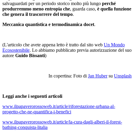
salvaguardati per un periodo storico molto più lungo
perché
produrremmo meno entropia che
, guarda caso,
è quella funzione
che genera il trascorrere del tempo
.
Meccanica quantistica e termodinamica docet
.
(L'articolo che avete appena letto è tratto dal sito web
Un Mondo
Ecosostenibile
. Lo abbiamo pubblicato previa autorizzazione del suo
autore
Guido Bissanti
)
In copertina: Foto di
Jan Huber
su
Unsplash
Leggi anche i seguenti articoli
www.ilpapaverorossoweb.it/article/riforestazione-urbana-al-
progetto-che-ne-quantifica-i-benefici
www.ilpapaverorossoweb.it/article/la-cura-dagli-alberi-il-forest-
bathing-conquista-litalia