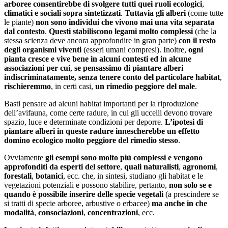
arboree consentirebbe di svolgere tutti quei ruoli ecologici
,
climatici e sociali sopra sintetizzati
.
Tuttavia gli alberi
(come tutte
le piante)
non sono individui che vivono mai una vita separata
dal contesto
.
Questi stabiliscono legami molto complessi
(che la
stessa scienza deve ancora approfondire in gran parte)
con il resto
degli organismi viventi
(esseri umani compresi). Inoltre,
ogni
pianta cresce e vive bene in alcuni contesti ed in alcune
associazioni per cui
,
se pensassimo di piantare alberi
indiscriminatamente, senza tenere conto del particolare habitat
,
rischieremmo
, in certi casi,
un rimedio peggiore del male
.
Basti pensare ad alcuni habitat importanti per la riproduzione
dell’avifauna, come certe radure, in cui gli uccelli devono trovare
spazio, luce e determinate condizioni per deporre.
L’ipotesi di
piantare alberi in queste radure innescherebbe un effetto
domino ecologico molto peggiore del rimedio stesso
.
Ovviamente
gli esempi sono molto più complessi e vengono
approfonditi da esperti del settore
,
quali naturalisti
,
agronomi
,
forestali
,
botanici
, ecc. che, in sintesi, studiano gli habitat e le
vegetazioni potenziali e possono stabilire, pertanto,
non solo se e
quando è possibile inserire delle specie vegetali
(a prescindere se
si tratti di specie arboree, arbustive o erbacee)
ma anche in che
modalità
,
consociazioni
,
concentrazioni
, ecc.