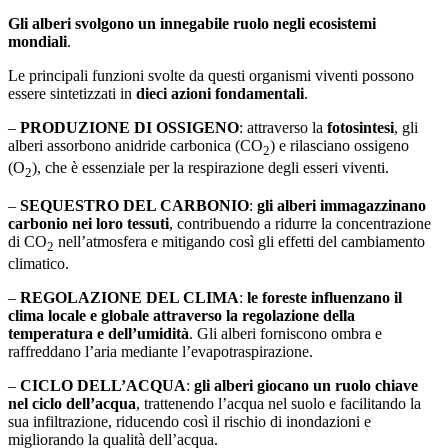
Gli alberi svolgono un innegabile ruolo negli ecosistemi
mondiali
.
Le principali funzioni svolte da questi organismi viventi possono
essere sintetizzati in
dieci azioni fondamentali
.
–
PRODUZIONE DI OSSIGENO
: attraverso la
fotosintesi
, gli
alberi assorbono anidride carbonica (CO
) e rilasciano ossigeno
2
(O
), che è essenziale per la respirazione degli esseri viventi.
2
–
SEQUESTRO DEL CARBONIO
:
gli alberi immagazzinano
carbonio nei loro tessuti
, contribuendo a ridurre la concentrazione
di CO
nell’atmosfera e mitigando così gli effetti del cambiamento
2
climatico.
–
REGOLAZIONE DEL CLIMA
:
le foreste influenzano il
clima locale e globale attraverso la regolazione della
temperatura e dell’umidità
. Gli alberi forniscono ombra e
raffreddano l’aria mediante l’evapotraspirazione.
–
CICLO DELL’ACQUA
:
gli alberi giocano un ruolo chiave
nel ciclo dell’acqua
, trattenendo l’acqua nel suolo e facilitando la
sua infiltrazione, riducendo così il rischio di inondazioni e
migliorando la qualità dell’acqua.