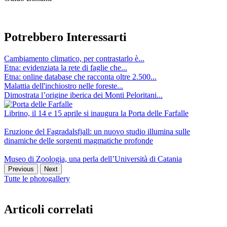
Potrebbero Interessarti
Cambiamento climatico, per contrastarlo è...
Etna: evidenziata la rete di faglie che...
Etna: online database che racconta oltre 2.500...
Malattia dell'inchiostro nelle foreste...
Dimostrata l’origine iberica dei Monti Peloritani...
Librino, il 14 e 15 aprile si inaugura la Porta delle Farfalle
Eruzione del Fagradalsfjall: un nuovo studio illumina sulle
dinamiche delle sorgenti magmatiche profonde
Museo di Zoologia, una perla dell’Università di Catania
Previous
Next
Tutte le photogallery
Articoli correlati