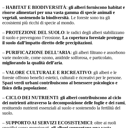
–
HABITAT E BIODIVERSITÀ
:
gli alberi forniscono habitat e
risorse alimentari per una vasta gamma di specie animali e
vegetali
,
sostenendo la biodiversità
. Le foreste sono tra gli
ecosistemi più ricchi di specie al mondo.
–
PROTEZIONE DEL SUOLO
: le radici degli alberi stabilizzano
il suolo e prevengono l’erosione.
La copertura forestale protegge
il suolo dall’impatto diretto delle precipitazioni
.
–
PURIFICAZIONE DELL’ARIA
: gli alberi filtrano e assorbono
varie molecole, come ozono, anidride solforosa, e particolato,
migliorando la qualità dell’aria
.
–
VALORE CULTURALE E RICREATIVO
: gli alberi e le
foreste offrono benefici estetici, culturali e ricreativi per le persone.
Spazi verdi urbani contribuiscono al benessere psicologico e
fisico della popolazione
.
–
CICLO DEI NUTRIENTI
:
gli alberi contribuiscono al ciclo
dei nutrienti attraverso la decomposizione delle foglie e dei rami
,
restituendo nutrienti essenziali al suolo e sostenendo la fertilità del
suolo.
–
SUPPORTO AI SERVIZI ECOSISTEMICI
: oltre ai ruoli
specifici sopra menzionati,
gli alberi supportano una vasta