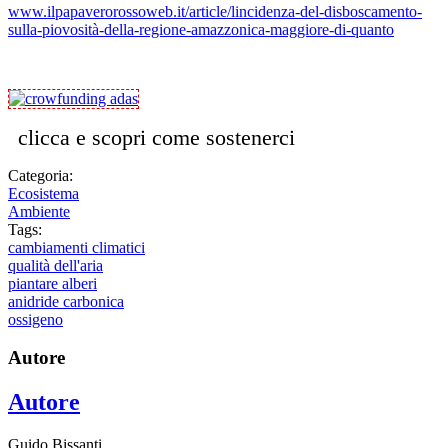
www.ilpapaverorossoweb.it/article/lincidenza-del-disboscamento-
sulla-piovosità-della-regione-amazzonica-maggiore-di-quanto
clicca e scopri come sostenerci
Categoria:
Ecosistema
Ambiente
Tags:
cambiamenti climatici
qualità dell'aria
piantare alberi
anidride carbonica
ossigeno
Autore
Autore
Guido Bissanti