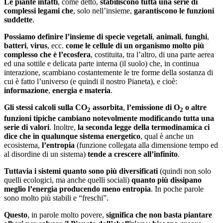
Le piante infatti
, come detto,
stabiliscono tutta una serie di
complessi legami che
, solo nell’insieme,
garantiscono le funzioni
suddette
.
Possiamo definire l’insieme di specie vegetali
,
animali
,
funghi
,
batteri
,
virus
, ecc.
come le cellule di un organismo molto più
complesso che è l’ecosfera
, costituita, tra l’altro, di una parte aerea
ed una sottile e delicata parte interna (il suolo) che, in continua
interazione, scambiano costantemente le tre forme della sostanza di
cui è fatto l’universo (e quindi il nostro Pianeta), e cioè:
informazione
,
energia e materia
.
Gli stessi calcoli sulla CO
assorbita
,
l’emissione di O
o altre
2
2
funzioni tipiche cambiano notevolmente modificando tutta una
serie di valori
. Inoltre,
la seconda legge della termodinamica ci
dice che in qualunque sistema energetico
, qual è anche un
ecosistema,
l’entropia
(funzione collegata alla dimensione tempo ed
al disordine di un sistema)
tende a crescere all’infinito
.
Tuttavia i sistemi quanto sono più diversificati
(quindi non solo
quelli ecologici, ma anche quelli sociali)
quanto più dissipano
meglio l’energia producendo meno entropia
. In poche parole
sono molto più stabili e “freschi”.
Questo
, in parole molto povere,
significa che non basta piantare