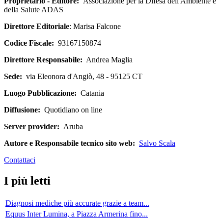
Proprietario - Editore:
Associazione per la Difesa dell'Ambiente e
della Salute ADAS
Direttore Editoriale
: Marisa Falcone
Codice Fiscale:
93167150874
Direttore Responsabile:
Andrea Maglia
Sede:
via Eleonora d'Angiò, 48 - 95125 CT
Luogo Pubblicazione:
Catania
Diffusione:
Quotidiano on line
Server provider:
Aruba
Autore e Responsabile tecnico sito web:
Salvo Scala
Contattaci
I più letti
Diagnosi mediche più accurate grazie a team...
Equus Inter Lumina, a Piazza Armerina fino...