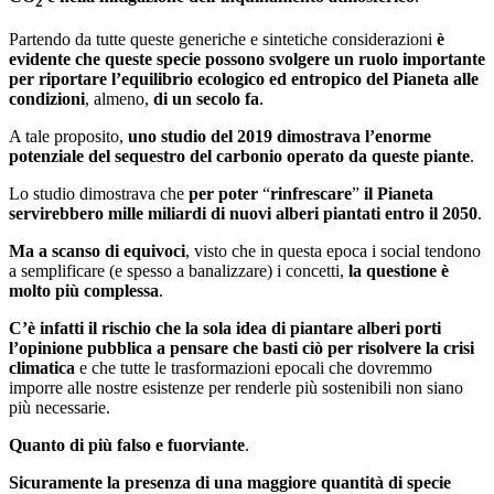
2
Partendo da tutte queste generiche e sintetiche considerazioni
è
evidente che queste specie possono svolgere un ruolo importante
per riportare l’equilibrio ecologico ed entropico del Pianeta alle
condizioni
, almeno,
di un secolo fa
.
A tale proposito,
uno studio del 2019 dimostrava l’enorme
potenziale del sequestro del carbonio operato da queste piante
.
Lo studio dimostrava che
per poter
“
rinfrescare
”
il Pianeta
servirebbero mille miliardi di nuovi alberi piantati entro il 2050
.
Ma a scanso di equivoci
, visto che in questa epoca i social tendono
a semplificare (e spesso a banalizzare) i concetti,
la questione è
molto più complessa
.
C’è infatti il rischio che la sola idea di piantare alberi porti
l’opinione pubblica a pensare che basti ciò per risolvere la crisi
climatica
e che tutte le trasformazioni epocali che dovremmo
imporre alle nostre esistenze per renderle più sostenibili non siano
più necessarie.
Quanto di più falso e fuorviante
.
Sicuramente la presenza di una maggiore quantità di specie