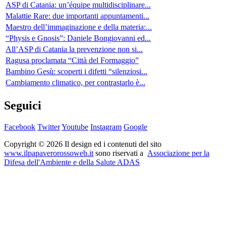
ASP di Catania: un’équipe multidisciplinare...
Malattie Rare: due importanti appuntamenti...
Maestro dell’immaginazione e della materia:...
“Physis e Gnosis”: Daniele Bongiovanni ed...
All’ASP di Catania la prevenzione non si...
Ragusa proclamata “Città del Formaggio”
Bambino Gesù: scoperti i difetti “silenziosi...
Cambiamento climatico, per contrastarlo è...
Seguici
Facebook
Twitter
Youtube
Instagram
Google
Copyright © 2026 Il design ed i contenuti del sito
www.ilpapaverorossoweb.it
sono riservati a
Associazione per la
Difesa dell'Ambiente e della Salute ADAS