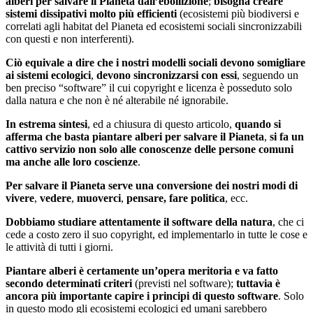
alberi per salvare il Pianeta dall’ebollizione
;
bisogna creare
sistemi dissipativi molto più efficienti
(ecosistemi più biodiversi e
correlati agli habitat del Pianeta ed ecosistemi sociali sincronizzabili
con questi e non interferenti).
Ciò equivale a dire che i nostri modelli sociali devono somigliare
ai sistemi ecologici
,
devono sincronizzarsi con essi
, seguendo un
ben preciso “software” il cui copyright e licenza è posseduto solo
dalla natura e che non è né alterabile né ignorabile.
In estrema sintesi
, ed a chiusura di questo articolo,
quando si
afferma che basta piantare alberi per salvare il Pianeta
,
si fa un
cattivo servizio non solo alle conoscenze delle persone comuni
ma anche alle loro coscienze
.
Per salvare il Pianeta serve una conversione dei nostri modi di
vivere
,
vedere
,
muoverci
,
pensare, fare politica
, ecc.
Dobbiamo studiare attentamente il software della natura
, che ci
cede a costo zero il suo copyright, ed implementarlo in tutte le cose e
le attività di tutti i giorni.
Piantare alberi è certamente un’opera meritoria e va fatto
secondo determinati criteri
(previsti nel software);
tuttavia è
ancora più importante capire i principi di questo software
. Solo
in questo modo gli ecosistemi ecologici ed umani sarebbero