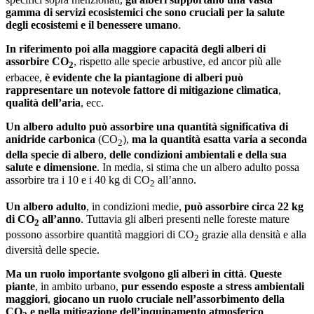
gamma di servizi ecosistemici che sono cruciali per la salute
degli ecosistemi e il benessere umano
.
In riferimento poi alla maggiore capacità degli alberi di
assorbire CO
, rispetto alle specie arbustive, ed ancor più alle
2
erbacee,
è evidente che la piantagione di alberi può
rappresentare un notevole fattore di mitigazione climatica
,
qualità dell’aria
, ecc.
Un albero adulto può assorbire una quantità significativa di
anidride carbonica
(CO
),
ma la quantità esatta varia a seconda
2
della specie di albero
,
delle condizioni ambientali e della sua
salute e dimensione
. In media, si stima che un albero adulto possa
assorbire tra i 10 e i 40 kg di CO
all’anno.
2
Un albero adulto
, in condizioni medie,
può assorbire circa 22 kg
di CO
all’anno
. Tuttavia gli alberi presenti nelle foreste mature
2
possono assorbire quantità maggiori di CO
grazie alla densità e alla
2
diversità delle specie.
Ma un ruolo importante svolgono gli alberi in città
.
Queste
piante
, in ambito urbano,
pur essendo esposte a stress ambientali
maggiori
,
giocano un ruolo cruciale nell’assorbimento della
CO
e nella mitigazione dell’inquinamento atmosferico
.