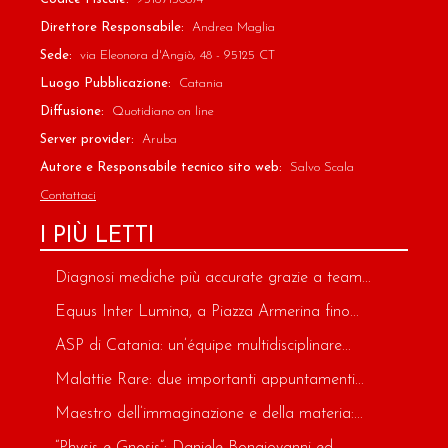
Direttore Responsabile:
Andrea Maglia
Sede:
via Eleonora d'Angiò, 48 - 95125 CT
Luogo Pubblicazione:
Catania
Diffusione:
Quotidiano on line
Server provider:
Aruba
Autore e Responsabile tecnico sito web:
Salvo Scala
Contattaci
I PIÙ LETTI
Diagnosi mediche più accurate grazie a team...
Equus Inter Lumina, a Piazza Armerina fino...
ASP di Catania: un’équipe multidisciplinare...
Malattie Rare: due importanti appuntamenti...
Maestro dell’immaginazione e della materia:...
“Physis e Gnosis”: Daniele Bongiovanni ed...