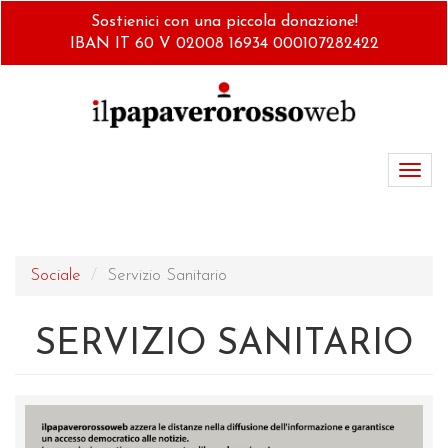
Salta
Sostienici con una piccola donazione!
al
IBAN IT 60 V 02008 16934 000107282422
contenuto
principale
Toggl
navig
Sociale
Servizio Sanitario
SERVIZIO SANITARIO