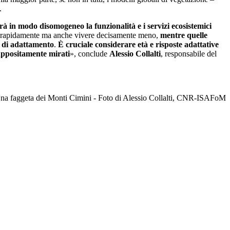
.
rà in modo disomogeneo la funzionalità e i servizi ecosistemici
iù rapidamente ma anche vivere decisamente meno,
mentre quelle
à di adattamento
.
È cruciale considerare età e risposte adattative
 appositamente mirati
», conclude
Alessio Collalti
, responsabile del
Una faggeta dei Monti Cimini - Foto di Alessio Collalti, CNR-ISAFoM