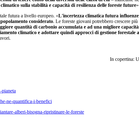
imatico sulla stabilità e capacità di resilienza delle foreste future
»
stale futura a livello europeo. «
L'incertezza climatica futura influenze
l popolamento considerato
. Le foreste giovani potrebbero crescere p
aggiore quantità di carbonio accumulata e ad una migliore capacit
biamento climatico
e adottare quindi approcci di gestione forestale
avori.
In copertina: 
l-pianeta
he-ne-quantifica-i-benefici
ntare-alberi-bisogna-ripristinare-le-foreste