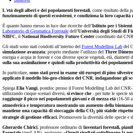
pinterest
L'età degli alberi e dei popolamenti forestali
, come risultato della p
funzionamento di questi ecosistemi
,
e condiziona la loro capacità 
È quanto hanno messo in luce due ricerche dell’
Istituto per i Sistem
Laboratorio di Geomatica Forestale
dell’
Università degli Studi di Fi
NBFC
, il
National Biodiversity Future Center
coordinato dal CNR
Gli studi sono stati condotti all’interno del
Forest Modelling Lab
del 
simulazione avanzata
: proprio mediante l’utilizzo del
Three Dimens
energia e acqua in foreste e con diverse specie vegetali, età, diametri de
sulla sua assimilazione e quindi sulla produttività dei popolamenti co
In particolare,
sono stati presi in esame siti europei di pino silvestre
applicato il modello bio-geo-chimico del CNR
,
indagandone gli sc
Spiega
Elia Vangi
, postdoc presso il Forest Modelling Lab del CNR-
utilizzando cinque scenari diversi,
si evince che
- per tutte le specie s
raggiunge il picco nei popolamenti giovani e di mezza età
(16-50 a
atmosferica e temperatura mostrando un aumento della biomass
mantiene una capacità di stoccaggio della CO
più stabile rispetto
2
strategie di gestione efficaci
. Promuovere la diversità delle specie e de
Gherardo Chirici
, professore ordinario di
Inventari forestali, piani
Forestale
(geoLAB), aggiunge: «
Questi risultati sottolineano la nec