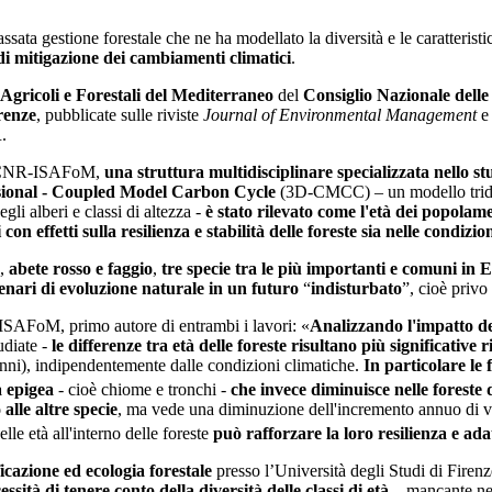
assata gestione forestale che ne ha modellato la diversità e le caratteristic
di mitigazione dei cambiamenti climatici
.
i Agricoli e Forestali del Mediterraneo
del
Consiglio Nazionale delle
renze
, pubblicate sulle riviste
Journal of Environmental Management
.
CNR-ISAFoM,
una struttura multidisciplinare specializzata nello stu
ional - Coupled Model Carbon Cycle
(3D-CMCC) – un modello tridime
gli alberi e classi di altezza -
è stato rilevato come l'età dei popolam
n effetti sulla resilienza e stabilità delle foreste sia nelle condizio
,
abete rosso e faggio
,
tre specie tra le più importanti e comuni in 
enari di evoluzione naturale in un futuro
“
indisturbato
”, cioè privo 
ISAFoM, primo autore di entrambi i lavori: «
Analizzando l'impatto de
tudiate -
le differenze tra età delle foreste risultano più significative r
nni), indipendentemente dalle condizioni climatiche.
In particolare le 
a epigea
- cioè chiome e tronchi -
che invece diminuisce nelle foreste 
 alle altre specie
, ma vede una diminuzione dell'incremento annuo di
lle età all'interno delle foreste
può rafforzare la loro resilienza e ada
ficazione ed ecologia forestale
presso l’Università degli Studi di Firenz
essità di tenere conto della diversità delle classi di età
– mancante nel