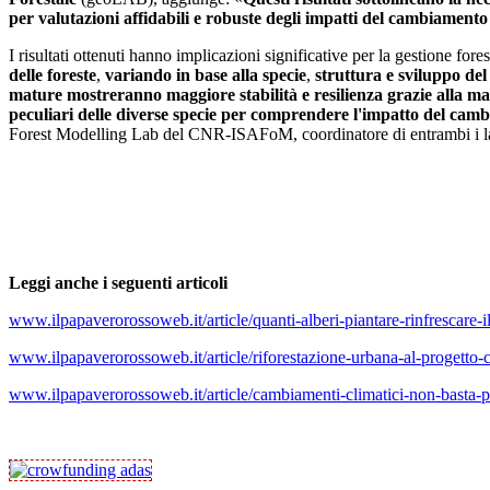
per valutazioni affidabili e robuste degli impatti del cambiamento cl
I risultati ottenuti hanno implicazioni significative per la gestione fore
delle foreste
,
variando in base alla specie
,
struttura e sviluppo de
mature mostreranno maggiore stabilità e resilienza grazie alla m
peculiari delle diverse specie per comprendere l'impatto del cam
Forest Modelling Lab del CNR-ISAFoM, coordinatore di entrambi i l
Leggi anche i seguenti articoli
www.ilpapaverorossoweb.it/article/quanti-alberi-piantare-rinfrescare-i
www.ilpapaverorossoweb.it/article/riforestazione-urbana-al-progetto-c
www.ilpapaverorossoweb.it/article/cambiamenti-climatici-non-basta-pia