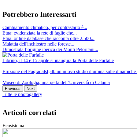
Potrebbero Interessarti
Cambiamento climatico, per contrastarlo è...
Etna: evidenziata la rete di faglie che...
Etna: online database che racconta oltre 2.500...
Malattia dell'inchiostro nelle foreste...
Dimostrata l’origine iberica dei Monti Peloritani...
Librino, il 14 e 15 aprile si inaugura la Porta delle Farfalle
Eruzione del Fagradalsfjall: un nuovo studio illumina sulle dinamich
Museo di Zoologia, una perla dell’Università di Catania
Previous
Next
Tutte le photogallery
Articoli correlati
Ecosistema