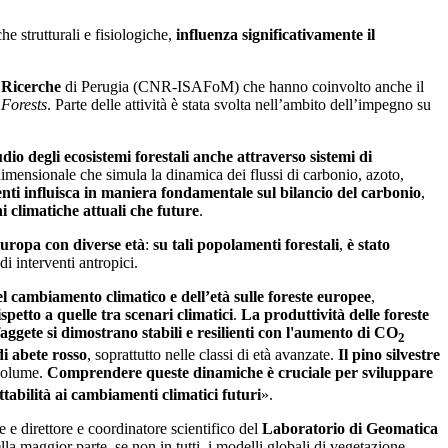
he strutturali e fisiologiche,
influenza significativamente il
 Ricerche
di Perugia (CNR-ISAFoM) che hanno coinvolto anche il
e
Forests
. Parte delle attività è stata svolta nell’ambito dell’impegno su
dio degli ecosistemi forestali anche attraverso sistemi di
nsionale che simula la dinamica dei flussi di carbonio, azoto,
enti influisca in maniera fondamentale sul bilancio del carbonio
,
ni climatiche attuali che future
.
Europa con diverse età
:
su tali popolamenti forestali
,
è stato
di interventi antropici.
l cambiamento climatico e dell’età sulle foreste europee
,
ispetto a quelle tra scenari climatici
.
La produttività delle foreste
faggete si dimostrano stabili e resilienti con l'aumento di CO
2
di abete rosso
, soprattutto nelle classi di età avanzate.
Il pino silvestre
 volume.
Comprendere queste dinamiche è cruciale per sviluppare
ttabilità ai cambiamenti climatici futuri
».
e e direttore e coordinatore scientifico del
Laboratorio di Geomatica
la maggior parte, se non in tutti, i modelli globali di vegetazione –