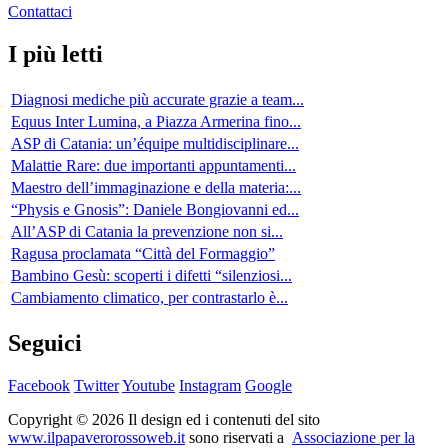
Contattaci
I più letti
Diagnosi mediche più accurate grazie a team...
Equus Inter Lumina, a Piazza Armerina fino...
ASP di Catania: un’équipe multidisciplinare...
Malattie Rare: due importanti appuntamenti...
Maestro dell’immaginazione e della materia:...
“Physis e Gnosis”: Daniele Bongiovanni ed...
All’ASP di Catania la prevenzione non si...
Ragusa proclamata “Città del Formaggio”
Bambino Gesù: scoperti i difetti “silenziosi...
Cambiamento climatico, per contrastarlo è...
Seguici
Facebook
Twitter
Youtube
Instagram
Google
Copyright © 2026 Il design ed i contenuti del sito
www.ilpapaverorossoweb.it
sono riservati a
Associazione per la