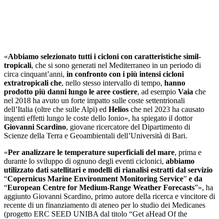
«
Abbiamo selezionato tutti i cicloni con caratteristiche simil-
tropicali
, che si sono generati nel Mediterraneo in un periodo di
circa cinquant’anni,
in confronto con i più intensi cicloni
extratropicali che
, nello stesso intervallo di tempo,
hanno
prodotto più danni lungo le aree costiere
, ad esempio
Vaia
che
nel 2018 ha avuto un forte impatto sulle coste settentrionali
dell’Italia (oltre che sulle Alpi) ed
Helios
che nel 2023 ha causato
ingenti effetti lungo le coste dello Ionio», ha spiegato il dottor
Giovanni Scardino
, giovane ricercatore del Dipartimento di
Scienze della Terra e Geoambientali dell’Università di Bari.
«
Per analizzare le temperature superficiali del mare
, prima e
durante lo sviluppo di ognuno degli eventi ciclonici,
abbiamo
utilizzato dati satellitari e modelli di rianalisi estratti dal servizio
“
Copernicus Marine Environment Monitoring Service
”
e da
“
European Centre for Medium-Range Weather Forecasts
”», ha
aggiunto Giovanni Scardino, primo autore della ricerca e vincitore di
recente di un finanziamento di ateneo per lo studio dei Medicanes
(progetto ERC SEED UNIBA dal titolo “Get aHead Of the