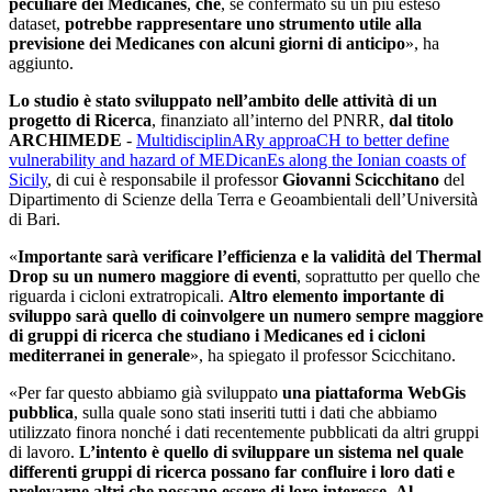
peculiare dei Medicanes
,
che
, se confermato su un più esteso
dataset,
potrebbe rappresentare uno strumento utile alla
previsione dei Medicanes con alcuni giorni di anticipo
», ha
aggiunto.
Lo studio è stato sviluppato nell’ambito delle attività di un
progetto di Ricerca
, finanziato all’interno del PNRR,
dal titolo
ARCHIMEDE
-
MultidisciplinARy approaCH to better define
vulnerability and hazard of MEDicanEs along the Ionian coasts of
Sicily
, di cui è responsabile il professor
Giovanni Scicchitano
del
Dipartimento di Scienze della Terra e Geoambientali dell’Università
di Bari.
«
Importante sarà verificare l’efficienza e la validità del Thermal
Drop su un numero maggiore di eventi
, soprattutto per quello che
riguarda i cicloni extratropicali.
Altro elemento importante di
sviluppo sarà quello di coinvolgere un numero sempre maggiore
di gruppi di ricerca che studiano i Medicanes ed i cicloni
mediterranei in generale
», ha spiegato il professor Scicchitano.
«Per far questo abbiamo già sviluppato
una piattaforma WebGis
pubblica
, sulla quale sono stati inseriti tutti i dati che abbiamo
utilizzato finora nonché i dati recentemente pubblicati da altri gruppi
di lavoro.
L’intento è quello di sviluppare un sistema nel quale
differenti gruppi di ricerca possano far confluire i loro dati e
prelevarne altri che possano essere di loro interesse
.
Al