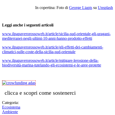
In copertina: Foto di
George Liapis
su
Unsplash
Leggi anche i seguenti articoli
www.ilpapaverorossoweb.it/article/sicilia-sud-orientale-gli-uragani-
mediterranei-negli-ultimi-10-anni-hanno-prodotto-effetti
www.ilpapaverorossoweb.it/article/gli-effetti-dei-cambiamenti-
climatici-sulle-coste-della-sicilia-sud-orientale
www.ilpapaverorossoweb.it/article/mitigare-lerosione-della-
biodiversità-marina-tutelando-gli-ecosistemi-e-le-aree-protette
clicca e scopri come sostenerci
Categoria:
Ecosistema
Ambiente