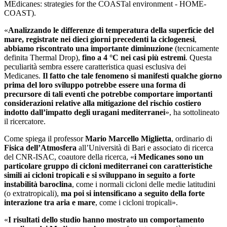
MEdicanes: strategies for the COASTal environment - HOME-
COAST).
«
Analizzando le differenze di temperatura della superficie del
mare, registrate nei dieci giorni precedenti la ciclogenesi
,
abbiamo riscontrato una importante diminuzione
(tecnicamente
definita Thermal Drop),
fino a 4 °C nei casi più estremi
. Questa
peculiarità sembra essere caratteristica quasi esclusiva dei
Medicanes.
Il fatto che tale fenomeno si manifesti qualche giorno
prima del loro sviluppo potrebbe essere una forma di
precursore di tali eventi che potrebbe comportare importanti
considerazioni relative alla mitigazione del rischio costiero
indotto dall’impatto degli uragani mediterranei
», ha sottolineato
il ricercatore.
Come spiega il professor
Mario Marcello Miglietta
, ordinario di
Fisica dell’Atmosfera
all’Università di Bari e associato di ricerca
del CNR-ISAC, coautore della ricerca, «
i Medicanes sono un
particolare gruppo di cicloni mediterranei con caratteristiche
simili ai cicloni tropicali e si sviluppano in seguito a forte
instabilità baroclina
, come i normali cicloni delle medie latitudini
(o extratropicali),
ma poi si intensificano a seguito della forte
interazione tra aria e mare
, come i cicloni tropicali».
«
I risultati dello studio hanno mostrato un comportamento