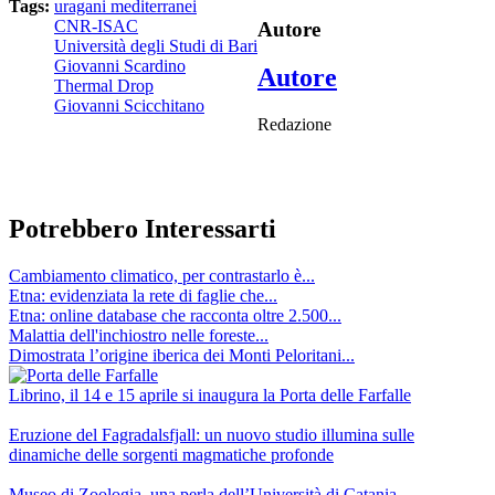
Tags:
uragani mediterranei
CNR-ISAC
Autore
Università degli Studi di Bari
Giovanni Scardino
Autore
Thermal Drop
Giovanni Scicchitano
Redazione
Potrebbero Interessarti
Cambiamento climatico, per contrastarlo è...
Etna: evidenziata la rete di faglie che...
Etna: online database che racconta oltre 2.500...
Malattia dell'inchiostro nelle foreste...
Dimostrata l’origine iberica dei Monti Peloritani...
Librino, il 14 e 15 aprile si inaugura la Porta delle Farfalle
Eruzione del Fagradalsfjall: un nuovo studio illumina sulle
dinamiche delle sorgenti magmatiche profonde
Museo di Zoologia, una perla dell’Università di Catania