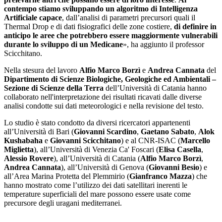
contempo stiamo sviluppando un algoritmo di Intelligenza
Artificiale capace
, dall’analisi di parametri precursori quali il
Thermal Drop e di dati fisiografici delle zone costiere,
di definire in
anticipo le aree che potrebbero essere maggiormente vulnerabili
durante lo sviluppo di un Medicane
», ha aggiunto il professor
Scicchitano.
Nella stesura del lavoro
Alfio Marco Borzì
e
Andrea Cannata
del
Dipartimento di Scienze Biologiche, Geologiche ed Ambientali –
Sezione di Scienze della Terra
dell’Università di Catania hanno
collaborato nell'interpretazione dei risultati ricavati dalle diverse
analisi condotte sui dati meteorologici e nella revisione del testo.
Lo studio è stato condotto da diversi ricercatori appartenenti
all’Università di Bari (
Giovanni Scardino
,
Gaetano Sabato
,
Alok
Kushabaha
e
Giovanni Scicchitano
) e al CNR-ISAC (
Marcello
Miglietta
), all’Università di Venezia Ca' Foscari (
Elisa Casella
,
Alessio Rovere
), all’Università di Catania (
Alfio Marco Borzì
,
Andrea Cannata
), all’Università di Genova (
Giovanni Besio
) e
all’Area Marina Protetta del Plemmirio (
Gianfranco Mazza
) che
hanno mostrato come l’utilizzo dei dati satellitari inerenti le
temperature superficiali del mare possono essere usate come
precursore degli uragani mediterranei.