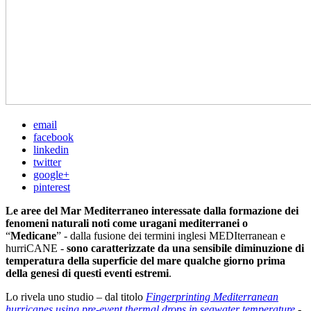
email
facebook
linkedin
twitter
google+
pinterest
Le aree del Mar Mediterraneo interessate dalla formazione dei
fenomeni naturali noti come uragani mediterranei
o
“
Medicane
” - dalla fusione dei termini inglesi MEDIterranean e
hurriCANE -
sono caratterizzate da una sensibile diminuzione di
temperatura della superficie del mare qualche giorno prima
della genesi di questi eventi estremi
.
Lo rivela uno studio – dal titolo
Fingerprinting Mediterranean
hurricanes using pre-event thermal drops in seawater temperature
-