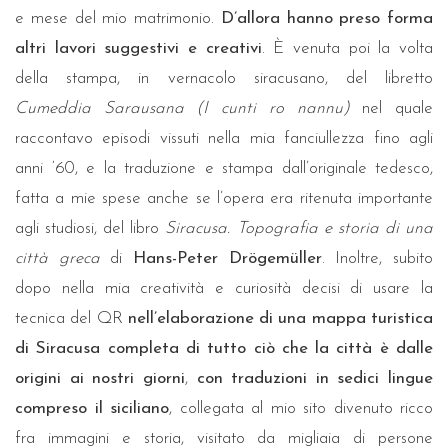
e mese del mio matrimonio.
D’allora hanno preso forma
altri lavori suggestivi e creativi
. È venuta poi la volta
della stampa, in vernacolo siracusano, del libretto
Cumeddia Sarausana (I cunti ro nannu)
nel quale
raccontavo episodi vissuti nella mia fanciullezza fino agli
anni ‘60, e la traduzione e stampa dall’originale tedesco,
fatta a mie spese anche se l’opera era ritenuta importante
agli studiosi, del libro
Siracusa. Topografia e storia di una
città greca
di
Hans-Peter Drögemüller
. Inoltre, subito
dopo nella mia creatività e curiosità decisi di usare la
tecnica del QR
nell’elaborazione di una mappa turistica
di Siracusa completa di tutto ciò che la città è dalle
origini ai nostri giorni
,
con traduzioni in sedici lingue
compreso il siciliano
, collegata al mio sito divenuto ricco
fra immagini e storia, visitato da migliaia di persone