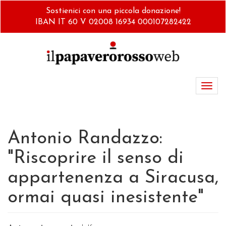
Salta
Sostienici con una piccola donazione!
al
IBAN IT 60 V 02008 16934 000107282422
contenuto
principale
Toggl
navig
Antonio Randazzo:
"Riscoprire il senso di
appartenenza a Siracusa,
ormai quasi inesistente"