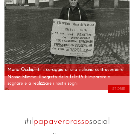
Maria Occhipinti: il coraggio di una siciliana controcorrente
Nonna Mimma: il segreto della felicità è imparare a
sognare e a realizzare i nostri sogni
STORIE
#il
papaverorosso
social