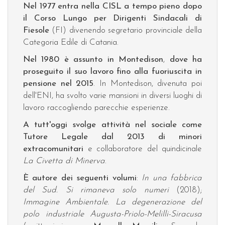
Nel 1977 entra nella CISL a tempo pieno dopo
il Corso Lungo per Dirigenti Sindacali di
Fiesole
(FI) divenendo segretario provinciale della
Categoria Edile di Catania.
Nel 1980 è assunto in Montedison
,
dove ha
proseguito il suo lavoro fino alla fuoriuscita in
pensione nel 2015
. In Montedison, divenuta poi
dell'ENI, ha svolto varie mansioni in diversi luoghi di
lavoro raccogliendo parecchie esperienze.
A tutt'oggi svolge attività nel sociale come
Tutore Legale dal 2013 di minori
extracomunitari
e collaboratore del quindicinale
La Civetta di Minerva
.
È autore dei seguenti volumi
:
In una fabbrica
del Sud. Si rimaneva solo numeri
(2018);
Immagine Ambientale. La degenerazione del
polo industriale Augusta-Priolo-Melilli-Siracusa