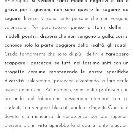
«Purtroppo,
si vedono tanti modelli negativi e ciò è
grave per i giovani
,
non sono queste le sagome da
seguire
. Invece, vi sono tante persone che non vengono
valorizzate. Per parafrasare,
penso a tanti delfini
,
i
modelli positivi
,
dispersi che non vengono a galla
,
così si
conosce solo la parte peggiore della realtà
:
gli squali
.
Credo fermamente che sono di più i delfini e
farebbero
scappare i pescecani se tutti noi fossimo uniti con un
progetto comune mantenendo le nostre specifiche
diversità
. Isoleremmo i pescecani diventando un faro per le
nuove generazioni. Ad esempio, sono tanti i professori che
passando dal laboratorio desiderano ritornare con gli
studenti, ma vengono bloccati dai loro dirigenti. Questo è
dovuto alla mancanza di conoscenza dei loro superiori.
L’essere più in vista aprirebbe la strada a tante situazioni