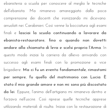
ebanisteria a scuola per conoscere al meglio le tecniche
dell’ebanista. Ma rimanevo amareggiato dalla poca
comprensione dei docenti che ironizzando mi dicevano:
arruolati nei Carabinieri. Così venne la bocciatura agli esami
finali e
lasciai la scuola continuando a lavorare da
ebanista-restauratore
,
fino a quando non dovetti
andare alla chiamata di leva e scelsi proprio l’Arma
. In
questo modo iniziai la carriera da allievo arrivando con
successo agli esami finali con la promozione a vice
brigadiere.
Ma ci fu un evento fondamentale
,
rimastomi
per sempre
,
fu quello del matrimonio con Lucia
.
È
stato il mio grande amore e non mi sono più discostato
da lei
. Eppure, l’animo dell’artigiano mi rimaneva dentro e
forzava nell’uscire. Così riprese quelle tecniche apprese
utilizzando materiali di risulta. Iniziai con la restaurazione di