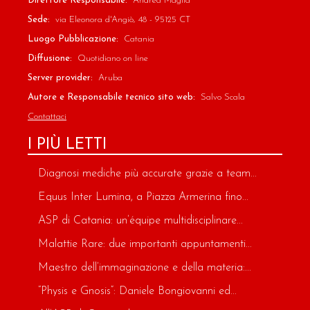
Direttore Responsabile:
Andrea Maglia
Sede:
via Eleonora d'Angiò, 48 - 95125 CT
Luogo Pubblicazione:
Catania
Diffusione:
Quotidiano on line
Server provider:
Aruba
Autore e Responsabile tecnico sito web:
Salvo Scala
Contattaci
I PIÙ LETTI
Diagnosi mediche più accurate grazie a team...
Equus Inter Lumina, a Piazza Armerina fino...
ASP di Catania: un’équipe multidisciplinare...
Malattie Rare: due importanti appuntamenti...
Maestro dell’immaginazione e della materia:...
“Physis e Gnosis”: Daniele Bongiovanni ed...