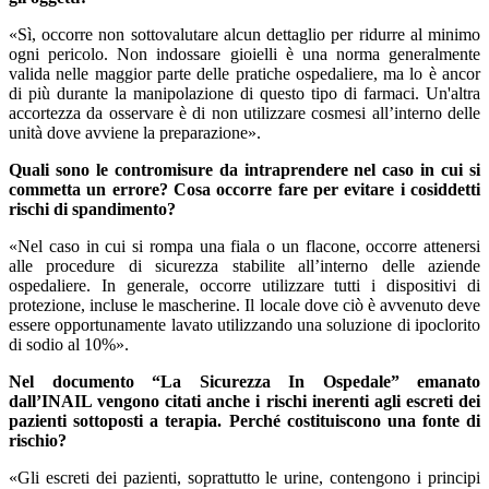
«Sì, occorre non sottovalutare alcun dettaglio per ridurre al minimo
ogni pericolo. Non indossare gioielli è una norma generalmente
valida nelle maggior parte delle pratiche ospedaliere, ma lo è ancor
di più durante la manipolazione di questo tipo di farmaci. Un'altra
accortezza da osservare è di non utilizzare cosmesi all’interno delle
unità dove avviene la preparazione».
Quali sono le contromisure da intraprendere nel caso in cui si
commetta un errore? Cosa occorre fare per evitare i cosiddetti
rischi di spandimento?
«Nel caso in cui si rompa una fiala o un flacone, occorre attenersi
alle procedure di sicurezza stabilite all’interno delle aziende
ospedaliere. In generale, occorre utilizzare tutti i dispositivi di
protezione, incluse le mascherine. Il locale dove ciò è avvenuto deve
essere opportunamente lavato utilizzando una soluzione di ipoclorito
di sodio al 10%».
Nel documento “La Sicurezza In Ospedale” emanato
dall’INAIL vengono citati anche i rischi inerenti agli escreti dei
pazienti sottoposti a terapia. Perché costituiscono una fonte di
rischio?
«Gli escreti dei pazienti, soprattutto le urine, contengono i principi