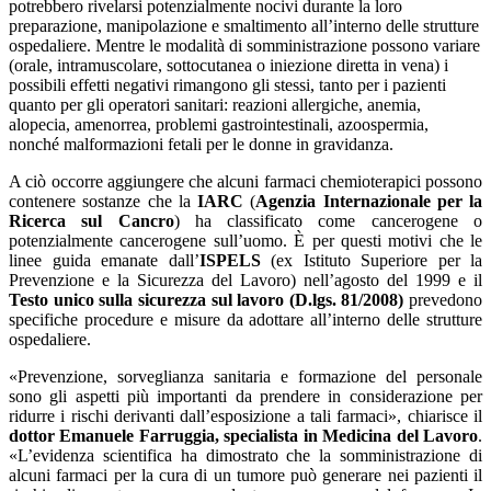
potrebbero rivelarsi potenzialmente nocivi durante la loro
preparazione, manipolazione e smaltimento all’interno delle strutture
ospedaliere. Mentre le modalità di somministrazione possono variare
(orale, intramuscolare, sottocutanea o iniezione diretta in vena) i
possibili effetti negativi rimangono gli stessi, tanto per i pazienti
quanto per gli operatori sanitari: reazioni allergiche, anemia,
alopecia, amenorrea, problemi gastrointestinali, azoospermia,
nonché malformazioni fetali per le donne in gravidanza.
A ciò occorre aggiungere che alcuni farmaci chemioterapici possono
contenere sostanze che la
IARC
(
Agenzia Internazionale per la
Ricerca sul Cancro
) ha classificato come cancerogene o
potenzialmente cancerogene sull’uomo. È per questi motivi che le
linee guida emanate dall’
ISPELS
(ex Istituto Superiore per la
Prevenzione e la Sicurezza del Lavoro) nell’agosto del 1999 e il
Testo unico sulla sicurezza sul lavoro
(D.lgs. 81/2008)
prevedono
specifiche procedure e misure da adottare all’interno delle strutture
ospedaliere.
«Prevenzione, sorveglianza sanitaria e formazione del personale
sono gli aspetti più importanti da prendere in considerazione per
ridurre i rischi derivanti dall’esposizione a tali farmaci»,
chiarisce il
dottor Emanuele Farruggia, specialista in Medicina del Lavoro
.
«L’evidenza scientifica ha dimostrato che la somministrazione di
alcuni farmaci per la cura di un tumore può generare nei pazienti il