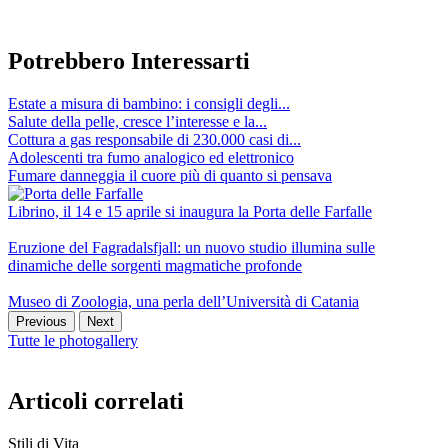
Potrebbero Interessarti
Estate a misura di bambino: i consigli degli...
Salute della pelle, cresce l’interesse e la...
Cottura a gas responsabile di 230.000 casi di...
Adolescenti tra fumo analogico ed elettronico
Fumare danneggia il cuore più di quanto si pensava
Librino, il 14 e 15 aprile si inaugura la Porta delle Farfalle
Eruzione del Fagradalsfjall: un nuovo studio illumina sulle
dinamiche delle sorgenti magmatiche profonde
Museo di Zoologia, una perla dell’Università di Catania
Previous
Next
Tutte le photogallery
Articoli correlati
Stili di Vita