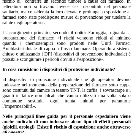
rischio di contrarre un secondo tumore a causa del farmaco. In
letteratura non si trovano invece casi riscontrati nel personale
sanitario, ma considerata la loro elevata e prolungata esposizione ai
farmaci sono state predisposte misure di prevenzione per tutelare la
salute degli operatori».
L’accorgimento primario, secondo il dottor Farruggia, riguarda la
preparazione del farmaco: «I rischi vengono ridotti al minimo
quando i chemioterapici sono prodotti nelle Unità Farmaci
Antiblastici dotate di cappa a flusso laminare. Operando a sistema
chiuso e utilizzando i DPI (dispositivi di prevenzione individuale) è
possibile scongiurare i pericoli dovuti all’esposizione»
.
In cosa consistono i dispositivi di protezione individuale?
«I dispositivi di protezione individuale che gli operatori devono
indossare nel momento della preparazione del farmaco sotto cappa
sono costituiti dal camice in tessuto TNT, la cuffia, i sovrascarpe e i
guanti in lattice non talcati che vanno utilizzati una volta sola o
comunque sostituiti ogni trenta minuti per garantirne
l’impermeabilità».
Nelle principali linee guida per il personale ospedaliero viene
anche indicato di non indossare alcun tipo di effetti personali
(gioielli, orologi). Esiste il rischio di esposizione anche attraverso
gli oggetti?