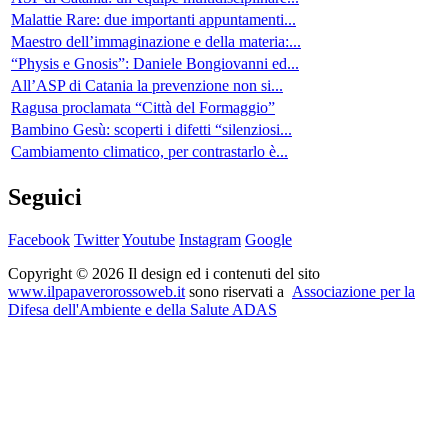
Malattie Rare: due importanti appuntamenti...
Maestro dell’immaginazione e della materia:...
“Physis e Gnosis”: Daniele Bongiovanni ed...
All’ASP di Catania la prevenzione non si...
Ragusa proclamata “Città del Formaggio”
Bambino Gesù: scoperti i difetti “silenziosi...
Cambiamento climatico, per contrastarlo è...
Seguici
Facebook
Twitter
Youtube
Instagram
Google
Copyright © 2026 Il design ed i contenuti del sito
www.ilpapaverorossoweb.it
sono riservati a
Associazione per la
Difesa dell'Ambiente e della Salute ADAS