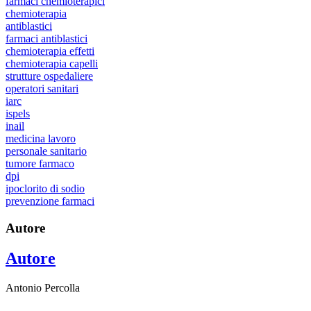
farmaci chemioterapici
chemioterapia
antiblastici
farmaci antiblastici
chemioterapia effetti
chemioterapia capelli
strutture ospedaliere
operatori sanitari
iarc
ispels
inail
medicina lavoro
personale sanitario
tumore farmaco
dpi
ipoclorito di sodio
prevenzione farmaci
Autore
Autore
Antonio Percolla