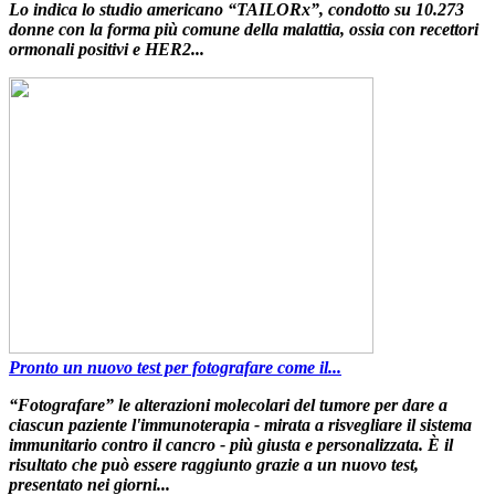
Lo indica lo studio americano “
TAILORx
”,
condotto su 10.273
donne con la forma più comune della malattia
, ossia
con recettori
ormonali positivi e HER2...
Pronto un nuovo test per fotografare come il...
“
Fotografare
”
le alterazioni molecolari del tumore per dare a
ciascun paziente l'immunoterapia
- mirata a risvegliare il sistema
immunitario contro il cancro -
più giusta e personalizzata
. È il
risultato che può essere raggiunto
grazie a un nuovo test
,
presentato nei giorni...