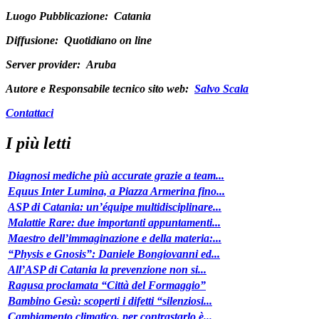
Luogo Pubblicazione:
Catania
Diffusione:
Quotidiano on line
Server provider:
Aruba
Autore e Responsabile tecnico sito web:
Salvo Scala
Contattaci
I più letti
Diagnosi mediche più accurate grazie a team...
Equus Inter Lumina, a Piazza Armerina fino...
ASP di Catania: un’équipe multidisciplinare...
Malattie Rare: due importanti appuntamenti...
Maestro dell’immaginazione e della materia:...
“Physis e Gnosis”: Daniele Bongiovanni ed...
All’ASP di Catania la prevenzione non si...
Ragusa proclamata “Città del Formaggio”
Bambino Gesù: scoperti i difetti “silenziosi...
Cambiamento climatico, per contrastarlo è...