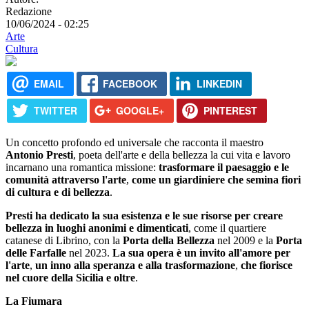
Redazione
10/06/2024 - 02:25
Arte
Cultura
EMAIL
FACEBOOK
LINKEDIN
TWITTER
GOOGLE+
PINTEREST
Un concetto profondo ed universale che racconta il maestro
Antonio Presti
, poeta dell'arte e della bellezza la cui vita e lavoro
incarnano una romantica missione:
trasformare il paesaggio e le
comunità attraverso l'arte
,
come un giardiniere che semina fiori
di cultura e di bellezza
.
Presti ha dedicato la sua esistenza e le sue risorse per creare
bellezza in luoghi anonimi e dimenticati
, come il quartiere
catanese di Librino, con la
Porta della Bellezza
nel 2009 e la
Porta
delle Farfalle
nel 2023.
La sua opera è un invito all'amore per
l'arte
,
un inno alla speranza e alla trasformazione
,
che fiorisce
nel cuore della Sicilia e oltre
.
La Fiumara