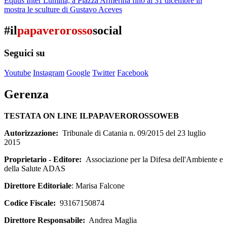
Equus Inter Lumina, a Piazza Armerina fino al 31 dicembre in
mostra le sculture di Gustavo Aceves
#il
papaverorosso
social
Seguici su
Youtube
Instagram
Google
Twitter
Facebook
Gerenza
TESTATA ON LINE ILPAPAVEROROSSOWEB
Autorizzazione:
Tribunale di Catania n. 09/2015 del 23 luglio
2015
Proprietario - Editore:
Associazione per la Difesa dell'Ambiente e
della Salute ADAS
Direttore Editoriale
: Marisa Falcone
Codice Fiscale:
93167150874
Direttore Responsabile:
Andrea Maglia