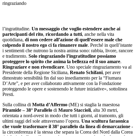
ringraziando
l’ingratitudine.
Un messaggio che voglio estendere anche ai
partecipanti del rito
,
ricordando a tutti
, anche nella vita
quotidiana,
di non cedere all’azione di quell’essere male che
colpendo il nostro ego ci fa rimanere male
. Perché in quell’istante
i sentimenti che nutrono la nostra anima sono: rabbia, livore, rancore
e tradimento.
Solo ringraziando l’ingratitudine possiamo
proteggere lo spirito che anima la bellezza ed il suo amare
.
Ringraziare e non rivendicare
. Uno speciale ringraziamento va al
Presidente della Regione Siciliana,
Renato Schifani
, per aver
dimostrato sensibilità fin dal suo insediamento per la “Fiumara
D’Arte”, e per aver collaborato attivamente con la Fondazione
proteggendo le opere e sostenendo le future iniziative», sottolinea
Presti.
Sulla collina di
Motta d’Affermo
(ME) si staglia la maestosa
Piramide – 38° Parallelo
di
Mauro Staccioli
, alta 30 metri,
orientata a nord-ovest in modo che tutti i giorni, al tramonto, gli
ultimi raggi del sole attraversano l’opera.
Una scultura faraonica
che vuole trasformare il 38° parallelo da linea di demarcazione
-
la circonferenza è la stessa che separa la Corea del Nord dalla Corea