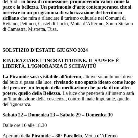
del Sud -
in linea di connessione
,
promuovendo valori come la
pace e la bellezza
.
Un patrimonio d’arte contemporanea che si
inserisce in un programma di valorizzazione del territorio
siciliano
che mira a rilanciare il turismo culturale nei Comuni di
Reitano, Pettineo, Castel di Lucio, Motta d’Affermo, Santo Stefano
di Camastra, Mistretta, Tusa.
SOLSTIZIO D’ESTATE GIUGNO 2024
RINGRAZIARE L’INGRATITUDINE. IL SAPERE È
LIBERTÀ, L’IGNORANZA È SCHIAVITÙ
La Piramide sarà visitabile all’interno
, attraverso un tunnel dove
dal buio si passa alla luce,
rivelando uno spazio ideato come luogo
del pensare
,
un tempio della meditazione che parla di un altro
potere
,
quello della Bellezza
. La luce che penetrerà all’interno sarà
un’illuminazione della coscienza, contro il male imperante, quello
dell’ignoranza.
Sabato 22 – Domenica 23 – Sabato 29 – Domenica 30
Dalle ore 16 alle 18.30
Apertura della
Piramide – 38° Parallelo
, Motta d’Affermo