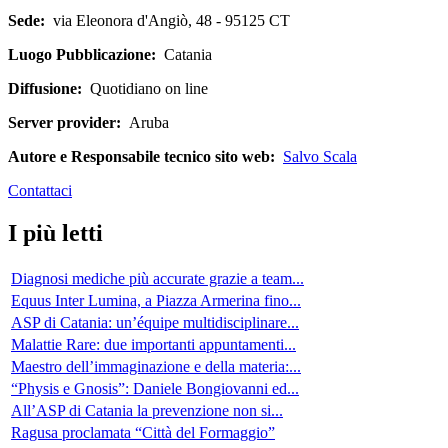
Sede:
via Eleonora d'Angiò, 48 - 95125 CT
Luogo Pubblicazione:
Catania
Diffusione:
Quotidiano on line
Server provider:
Aruba
Autore e Responsabile tecnico sito web:
Salvo Scala
Contattaci
I più letti
Diagnosi mediche più accurate grazie a team...
Equus Inter Lumina, a Piazza Armerina fino...
ASP di Catania: un’équipe multidisciplinare...
Malattie Rare: due importanti appuntamenti...
Maestro dell’immaginazione e della materia:...
“Physis e Gnosis”: Daniele Bongiovanni ed...
All’ASP di Catania la prevenzione non si...
Ragusa proclamata “Città del Formaggio”