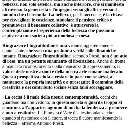
bellezza
,
non solo estetica
,
ma anche interiore
,
che si manifesta
attraverso la generosità e l'impegno verso gli altri e verso il
mondo che ci circonda
.
La bellezza
, per il mecenate,
è la chiave
per risvegliare le coscienze
,
stimolare il pensiero critico e
promuovere il benessere collettivo
:
è attraverso la
contemplazione e l'esperienza della bellezza che possiamo
aspirare a una società più armoniosa e coesa
.
Ringraziare l’ingratitudine è una visione
, apparentemente
contrastante,
che svela una profonda verità sulle dinamiche
umane
.
Ringraziare l'ingratitudine
, secondo Presti,
non è un atto
di resa
,
ma un potente strumento di liberazione
. Anche di fronte
al mancato riconoscimento o alla mancanza di apprezzamento,
il
valore delle nostre azioni e della nostra arte rimane inalterato
.
Questa prospettiva aiuta a restare in pace con se stessi
,
a
mantenere la propria integrità e a proseguire il cammino della
creatività e del contributo sociale senza farsi scoraggiare
.
«
La cecità è il male della nostra contemporaneità
, occhi che
guardano ma non vedono;
in questa società si guarda troppo al
consumo
,
all’apparire
,
ognuno di noi ha la tendenza a prendere
e non a restituire
. La Fiumara d’Arte è la testimonianza che
quando si restituisce con il cuore, si tocca il cuore manifestando la
bellezza», afferma Antonio Presti.