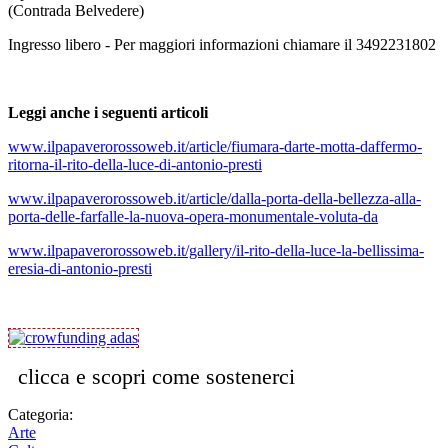
(Contrada Belvedere)
Ingresso libero - Per maggiori informazioni chiamare il 3492231802
Leggi anche i seguenti articoli
www.ilpapaverorossoweb.it/article/fiumara-darte-motta-daffermo-
ritorna-il-rito-della-luce-di-antonio-presti
www.ilpapaverorossoweb.it/article/dalla-porta-della-bellezza-alla-
porta-delle-farfalle-la-nuova-opera-monumentale-voluta-da
www.ilpapaverorossoweb.it/gallery/il-rito-della-luce-la-bellissima-
eresia-di-antonio-presti
clicca e scopri come sostenerci
Categoria:
Arte