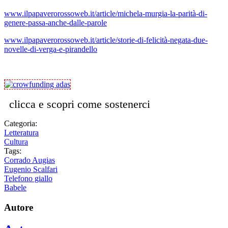
www.ilpapaverorossoweb.it/article/michela-murgia-la-parità-di-
genere-passa-anche-dalle-parole
www.ilpapaverorossoweb.it/article/storie-di-felicità-negata-due-
novelle-di-verga-e-pirandello
clicca e scopri come sostenerci
Categoria:
Letteratura
Cultura
Tags:
Corrado Augias
Eugenio Scalfari
Telefono giallo
Babele
Autore