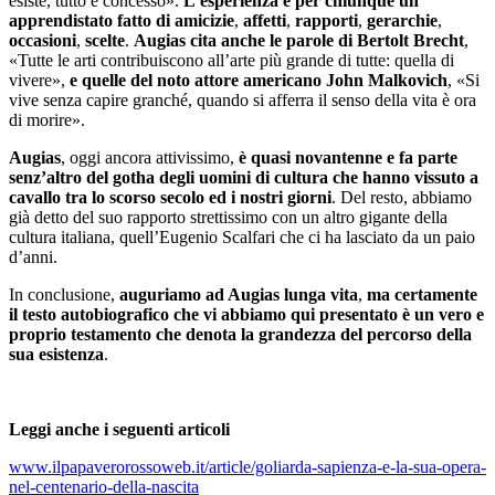
esiste, tutto è concesso».
L’esperienza è per chiunque un
apprendistato fatto di amicizie
,
affetti
,
rapporti
,
gerarchie
,
occasioni
,
scelte
.
Augias cita anche le parole di Bertolt Brecht
,
«Tutte le arti contribuiscono all’arte più grande di tutte: quella di
vivere»,
e quelle del noto attore americano John Malkovich
, «Si
vive senza capire granché, quando si afferra il senso della vita è ora
di morire».
Augias
, oggi ancora attivissimo,
è quasi novantenne e fa parte
senz’altro del gotha degli uomini di cultura che hanno vissuto a
cavallo tra lo scorso secolo ed i nostri giorni
. Del resto, abbiamo
già detto del suo rapporto strettissimo con un altro gigante della
cultura italiana, quell’Eugenio Scalfari che ci ha lasciato da un paio
d’anni.
In conclusione,
auguriamo ad Augias lunga vita
,
ma certamente
il testo autobiografico che vi abbiamo qui presentato è un vero e
proprio testamento che denota la grandezza del percorso della
sua esistenza
.
Leggi anche i seguenti articoli
www.ilpapaverorossoweb.it/article/goliarda-sapienza-e-la-sua-opera-
nel-centenario-della-nascita