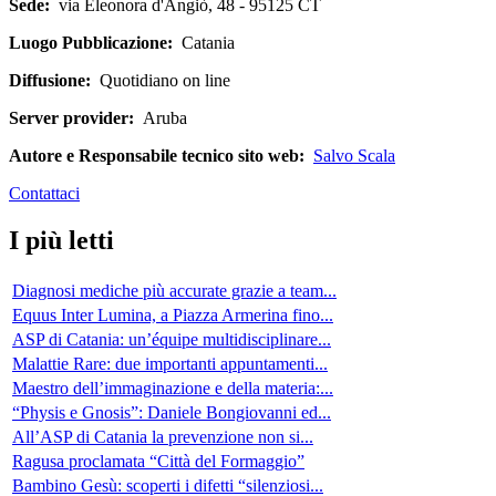
Sede:
via Eleonora d'Angiò, 48 - 95125 CT
Luogo Pubblicazione:
Catania
Diffusione:
Quotidiano on line
Server provider:
Aruba
Autore e Responsabile tecnico sito web:
Salvo Scala
Contattaci
I più letti
Diagnosi mediche più accurate grazie a team...
Equus Inter Lumina, a Piazza Armerina fino...
ASP di Catania: un’équipe multidisciplinare...
Malattie Rare: due importanti appuntamenti...
Maestro dell’immaginazione e della materia:...
“Physis e Gnosis”: Daniele Bongiovanni ed...
All’ASP di Catania la prevenzione non si...
Ragusa proclamata “Città del Formaggio”
Bambino Gesù: scoperti i difetti “silenziosi...