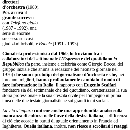
direttori
d’orchestra
(1980).
Poi
,
arriva il
grande successo
con
Telefono giallo
(1987 - 1992), una
serie di enorme
successo sui casi
giudiziari irrisolti,
e
Babele
(1991 - 1993).
Gionalista professionista dal 1969
,
lo troviamo tra i
collaboratori del settimanale
L’Espresso
e del quotidiano
la
Repubblica
(fa parte, insieme a celebrità come Giorgio Bocca, del
gruppo iniziale che anima la redazione del neonato giornale nel
1976)
che sono i prototipi del giornalismo d’inchiesta e che
, nei
loro anni migliori,
hanno profondamente cambiato il modo di
fare informazione in Italia
. Il rapporto con
Eugenio Scalfari
,
fondatore sia del settimanale che del quotidiano, caratterizzerà la sua
storia professionale e la sua crescita civile per l’impegno in prima
linea delle due testate giornalistiche sui grandi temi sociali.
La vita s’impara
contiene anche una approfondita analisi sulla
mancanza di cultura nelle forze della destra italiana
, a differenza
di ciò che accade in partiti di uguale orientamento in Francia ed
Inghilterra.
Quella italiana
, inoltre
, non riesce a scrollarsi i retaggi