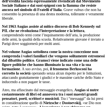
dell’eredità fascista espressamente rivendicati dal Movimento
Sociale Italiano e dai suoi epigoni con la fiamma che resiste
ancora nel simbolo di Fratelli d’Italia
. Grave
vulnus
che non ha
consentito la presenza di una destra moderna, tollerante e veramente
liberale.
Nel 1963 Augias assiste al mitico discorso di Bob Kennedy sul
PIL che ne rivoluziona l’interpretazione e la lettura
,
comprendendo temi come l’inquinamento dell’aria, la produzione
delle armi, la qualità della scuola. Relativamente giovane è inviato a
Parigi dove soggiornerà per molti anni.
Nel volume Augias sottolinea come la nostra concezione non
comprenda i valori familiari che vengono solitamente estromessi
dal dibattito politico
.
Gramsci viene indicato come una delle
figure politiche che hanno illuminato la sua vita e la sua
formazione
. A suo avviso, poi,
il
fenomeno Berlusconi
ha
corrotto la società
operando senza alcun rispetto per le Istituzioni,
attaccando gratuitamente i giudici e le massime cariche dello Stato e
inducendo a non pagare le tasse.
Ateo, ma affascinato dal messaggio evangelico,
Augias si nutre
costantemente di libri ed annovera tra i suoi maestri grandi
pensatori
,
poeti
,
scrittori e musicisti
. Tra i “messaggi” da lui presi
in considerazione quello di
Nietzsche
e
Dostoevskij
, «se Dio non