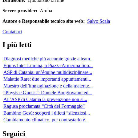
Diffusione:
Quotidiano on line
Server provider:
Aruba
Autore e Responsabile tecnico sito web:
Salvo Scala
Contattaci
I più letti
Diagnosi mediche più accurate grazie a team...
Equus Inter Lumina, a Piazza Armerina fino...
ASP di Catania: un’équipe multidisciplinare...
Malattie Rare: due importanti appuntamenti...
Maestro dell’immaginazione e della materia:...
“Physis e Gnosis”: Daniele Bongiovanni ed...
All’ASP di Catania la prevenzione non si...
Ragusa proclamata “Città del Formaggio”
Bambino Gesù: scoperti i difetti “silenziosi...
Cambiamento climatico, per contrastarlo è...
Seguici