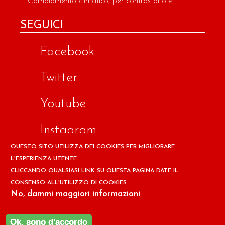
Cambiamento climatico, per contrastarlo è...
SEGUICI
Facebook
Twitter
Youtube
Instagram
QUESTO SITO UTILIZZA DEI COOKIES PER MIGLIORARE
Google
L'ESPERIENZA UTENTE.
CLICCANDO QUALSIASI LINK SU QUESTA PAGINA DATE IL
CONSENSO ALL'UTILIZZO DI COOKIES.
Copyright © 2026 Il design ed i contenuti del sito
No, dammi maggiori informazioni
www.ilpapaverorossoweb.it
sono riservati a
Associazione
per la Difesa dell'Ambiente e della Salute ADAS
Ok, sono d'accordo