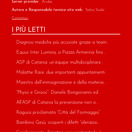
Server provider:
Aruba
Autore e Responsabile tecnico sito web:
Salvo Scala
Contattaci
I PIÙ LETTI
Diagnosi mediche più accurate grazie a team...
Equus Inter Lumina, a Piazza Armerina fino...
ASP di Catania: un’équipe multidisciplinare...
Malattie Rare: due importanti appuntamenti...
Maestro dell’immaginazione e della materia:...
“Physis e Gnosis”: Daniele Bongiovanni ed...
All’ASP di Catania la prevenzione non si...
Ragusa proclamata “Città del Formaggio”
Bambino Gesù: scoperti i difetti “silenziosi...