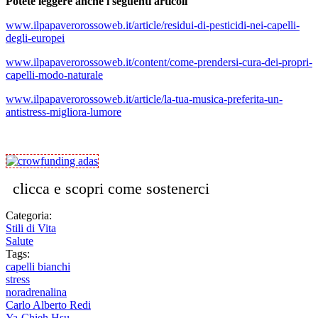
Potete leggere anche i seguenti articoli
www.ilpapaverorossoweb.it/article/residui-di-pesticidi-nei-capelli-
degli-europei
www.ilpapaverorossoweb.it/content/come-prendersi-cura-dei-propri-
capelli-modo-naturale
www.ilpapaverorossoweb.it/article/la-tua-musica-preferita-un-
antistress-migliora-lumore
clicca e scopri come sostenerci
Categoria:
Stili di Vita
Salute
Tags:
capelli bianchi
stress
noradrenalina
Carlo Alberto Redi
Ya-Chieh Hsu