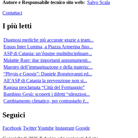
Autore e Responsabile tecnico sito web:
Salvo Scala
Contattaci
I più letti
Diagnosi mediche più accurate grazie a team...
Equus Inter Lumina, a Piazza Armerina fino...
ASP di Catania: un’équipe multidisciplinare...
Malattie Rare: due importanti appuntamenti...
Maestro dell’immaginazione e della materia:...
“Physis e Gnosis”: Daniele Bongiovanni ed...
All’ASP di Catania la prevenzione non si...
Ragusa proclamata “Città del Formaggio”
Bambino Gesù: scoperti i difetti “silenziosi...
Cambiamento climatico, per contrastarlo è...
Seguici
Facebook
Twitter
Youtube
Instagram
Google