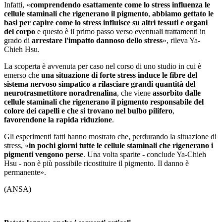
Infatti, «
comprendendo esattamente come lo stress influenza le
cellule staminali che rigenerano il pigmento
,
abbiamo gettato le
basi per capire come lo stress influisce su altri tessuti e organi
del corpo
e questo è il primo passo verso eventuali trattamenti in
grado di
arrestare l'impatto dannoso dello stress
», rileva Ya-
Chieh Hsu.
La scoperta è avvenuta per caso nel corso di uno studio in cui è
emerso che
una situazione di forte stress induce le fibre del
sistema nervoso simpatico a rilasciare grandi quantità del
neurotrasmettitore noradrenalina
, che viene
assorbito dalle
cellule staminali che rigenerano il pigmento responsabile del
colore dei capelli e che si trovano nel bulbo pilifero
,
favorendone la rapida riduzione
.
Gli esperimenti fatti hanno mostrato che, perdurando la situazione di
stress, «
in pochi giorni
tutte le cellule staminali che rigenerano i
pigmenti vengono perse
. Una volta sparite - conclude Ya-Chieh
Hsu - non è più possibile ricostituire il pigmento. Il danno è
permanente».
(ANSA)