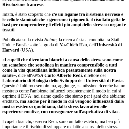
Rivoluzione francese
.
Infatti, è stato scoperto che
c'è un legame fra il sistema nervoso e
le cellule staminali che rigenerano i pigmenti
:
il risultato getta le
basi per comprendere gli effetti più ampi dello stress su organi e
tessuti
.
Pubblicata sulla rivista
Nature
, la ricerca è stata condotta tra Stati
Uniti e Brasile sotto la guida di
Ya-Chieh Hsu
, dell'
Università di
Harvard
(USA).
«
I capelli che diventano bianchi a causa dello stress sono come
un semaforo che sottolinea in maniera comprensibile a tutti
come la vita quotidiana influisca pesantemente sulla nostra
salute
», dice all'
ANSA
Carlo Alberto Redi
, direttore del
Laboratorio di Biologia dello Sviluppo
dell'
Università di Pavia
.
Questo è l'ultimo esempio ma, aggiunge, «tantissime ricerche hanno
mostrato come l'ambiente influenzi pesantemente il modo in cui si
esprime il DNA: noi siamo quello che siamo per i geni che abbiamo
ereditato,
ma anche per il modo in cui vengono influenzati dalla
nostra esistenza quotidiana
,
dallo stress lavorativo alle
esperienze emotive
,
con conseguenze sull'aspettativa di vita
».
I capelli bianchi, osserva Redi, sono un fatto estetico, ma ben più
importante è il rischio di sviluppare malattie a causa dello stress.