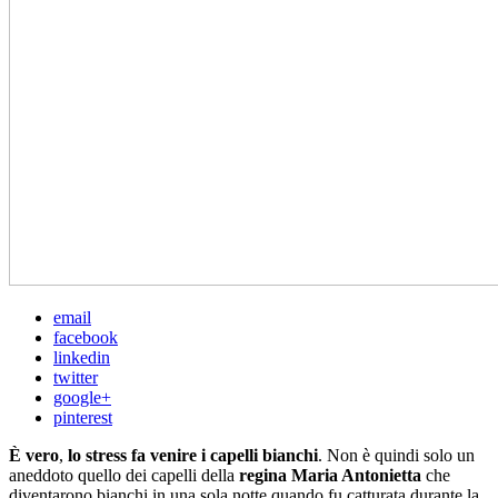
email
facebook
linkedin
twitter
google+
pinterest
È vero
,
lo stress fa venire i capelli bianchi
. Non è quindi solo un
aneddoto quello dei capelli della
regina Maria Antonietta
che
diventarono bianchi in una sola notte quando fu catturata durante la