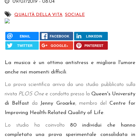
09/07/2019 - 08:04
QUALITÀ DELLA VITA
SOCIALE
EMAIL
FACEBOOK
LINKEDIN
TWITTER
GOOGLE+
PINTEREST
La musica è un ottimo antistress e migliora l'umore
anche nei momenti difficili
.
La prova scientifica arriva da uno studio pubblicato sulla
rivista
PLOS One
e condotto presso la
Queen's University
di Belfast
da
Jenny Groarke
, membro del
Centre for
Improving Health-Related Quality of Life
.
Lo studio ha coinvolto
80 individui
che hanno
completato una prova sperimentale consolidata in