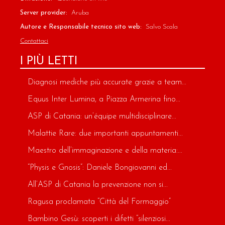
Server provider:
Aruba
Autore e Responsabile tecnico sito web:
Salvo Scala
Contattaci
I PIÙ LETTI
Diagnosi mediche più accurate grazie a team...
Equus Inter Lumina, a Piazza Armerina fino...
ASP di Catania: un’équipe multidisciplinare...
Malattie Rare: due importanti appuntamenti...
Maestro dell’immaginazione e della materia:...
“Physis e Gnosis”: Daniele Bongiovanni ed...
All’ASP di Catania la prevenzione non si...
Ragusa proclamata “Città del Formaggio”
Bambino Gesù: scoperti i difetti “silenziosi...