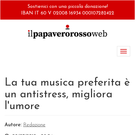
Salta
Sostienici con una piccola donazione!
al
IBAN IT 60 V 02008 16934 000107282422
contenuto
principale
Toggl
navig
La tua musica preferita è
un antistress, migliora
l'umore
Autore:
Redazione