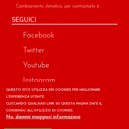
Cambiamento climatico, per contrastarlo è...
SEGUICI
Facebook
Twitter
Youtube
Instagram
QUESTO SITO UTILIZZA DEI COOKIES PER MIGLIORARE
Google
L'ESPERIENZA UTENTE.
CLICCANDO QUALSIASI LINK SU QUESTA PAGINA DATE IL
CONSENSO ALL'UTILIZZO DI COOKIES.
Copyright © 2026 Il design ed i contenuti del sito
No, dammi maggiori informazioni
www.ilpapaverorossoweb.it
sono riservati a
Associazione
per la Difesa dell'Ambiente e della Salute ADAS