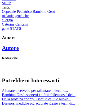
Salute
Tags:
Ospedale Pediatrico Bambino Gesù
malattie genetiche
allergia
Caterina Cancrini
gene STAT6
Autore
Autore
Redazione
Potrebbero Interessarti
Allenare il cervello per rallentare il declino...
Bambino Gesù: scoperti i difetti “silenziosi” del...
Dalla proteina che “pulisce” le cellule nuove...
Diagnosi mediche più accurate grazie a team di...