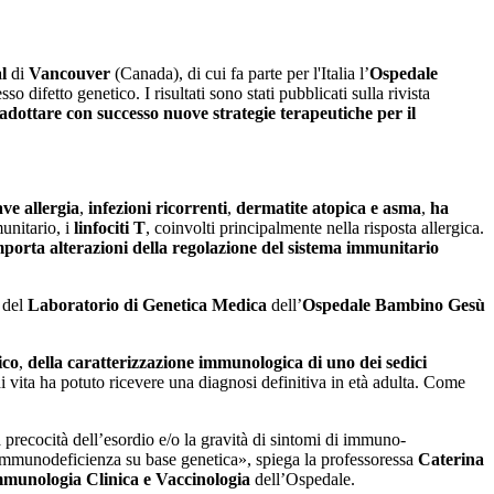
l
di
Vancouver
(Canada), di cui fa parte per l'Italia l’
Ospedale
esso difetto genetico. I risultati sono stati pubblicati sulla rivista
 adottare con successo nuove strategie terapeutiche per il
ve allergia
,
infezioni ricorrenti
,
dermatite atopica e asma
,
ha
unitario, i
linfociti T
, coinvolti principalmente nella risposta allergica.
porta alterazioni della regolazione del sistema immunitario
e del
Laboratorio di Genetica Medica
dell’
Ospedale
Bambino Gesù
ico
,
della caratterizzazione immunologica di uno dei sedici
 di vita ha potuto ricevere una diagnosi definitiva in età adulta. Come
a precocità dell’esordio e/o la gravità di sintomi di immuno-
i Immunodeficienza su base genetica», spiega la professoressa
Caterina
munologia Clinica e Vaccinologia
dell’Ospedale.