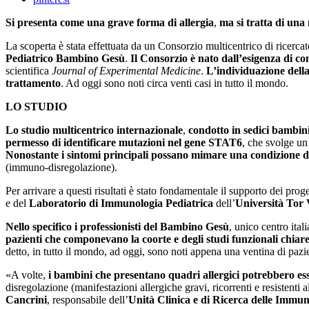
Si presenta come una grave forma di allergia
,
ma si tratta di un
La scoperta è stata effettuata da un Consorzio multicentrico di ricerca
Pediatrico Bambino Gesù
.
Il Consorzio è nato dall’esigenza di con
scientifica
Journal of Experimental Medicine
.
L’individuazione della
trattamento
. Ad oggi sono noti circa venti casi in tutto il mondo.
LO STUDIO
Lo studio multicentrico internazionale
,
condotto in sedici bambin
permesso di identificare mutazioni nel gene STAT6
, che svolge un
Nonostante i sintomi principali possano mimare una condizione di
(immuno-disregolazione).
Per arrivare a questi risultati è stato fondamentale il supporto dei pro
e del
Laboratorio di Immunologia Pediatrica
dell’
Università Tor
Nello specifico i professionisti del Bambino Gesù
, unico centro ital
pazienti che componevano la coorte e degli studi funzionali chiar
detto, in tutto il mondo, ad oggi, sono noti appena una ventina di pazi
«A volte,
i bambini che presentano quadri allergici potrebbero es
disregolazione (manifestazioni allergiche gravi, ricorrenti e resisten
Cancrini
, responsabile dell’
Unità Clinica e di Ricerca delle Immun