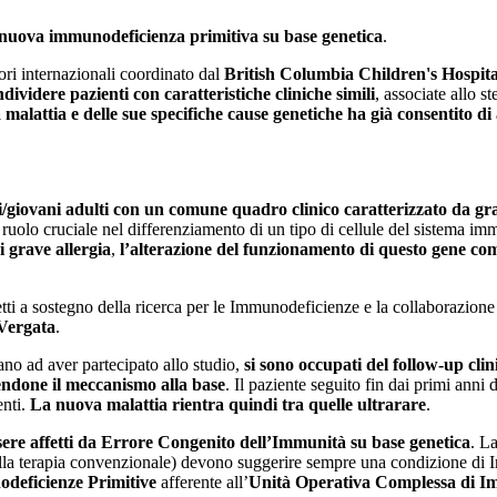
a nuova immunodeficienza primitiva su base genetica
.
tori internazionali coordinato dal
British Columbia Children's Hospita
dividere pazienti con caratteristiche cliniche simili
, associate allo st
 malattia e delle sue specifiche cause genetiche ha già consentito di
i/giovani adulti con un comune quadro clinico caratterizzato da gra
 ruolo cruciale nel differenziamento di un tipo di cellule del sistema imm
 grave allergia
,
l’alterazione del funzionamento di questo gene com
getti a sostegno della ricerca per le Immunodeficienze e la collaborazion
 Vergata
.
iano ad aver partecipato allo studio,
si sono occupati del follow-up clin
endone il meccanismo alla base
. Il paziente seguito fin dai primi anni
enti.
La nuova malattia rientra quindi tra quelle ultrarare
.
sere affetti da Errore Congenito dell’Immunità su base genetica
. L
ti alla terapia convenzionale) devono suggerire sempre una condizione d
odeficienze Primitive
afferente all’
Unità Operativa Complessa di Im