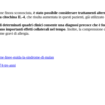
ne finora sconosciuta,
è stato possibile considerare trattamenti alter
a citochina IL-4
, che risulta aumentata in questi pazienti, già utilizza
i di determinati quadri clinici consente una diagnosi precoce che è 
no importanti effetti collaterali nel tempo
. Inoltre, la comprensione
me gravi di allergia.
rime-linee-guida-la-sindrome-di-malan
74-tre-anni