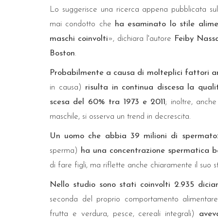
Lo suggerisce una ricerca appena pubblicata sul
mai condotto che
ha esaminato lo stile alime
Museo di Zoologia, una perla dell’Università
Librino, il
maschi coinvolti
», dichiara l'autore
Feiby Nass
di Catania
Boston
.
Probabilmente a causa di molteplici fattori a
in causa)
risulta in continua discesa la qual
scesa del 60% tra 1973 e 2011
; inoltre, anch
maschile, si osserva un trend in decrescita.
Un uomo che abbia 39 milioni di spermatoz
sperma)
ha una concentrazione spermatica b
di fare figli, ma riflette anche chiaramente il suo s
Nello studio sono stati coinvolti 2.935 dicia
seconda del proprio comportamento alimentar
frutta e verdura, pesce, cereali integrali)
avev