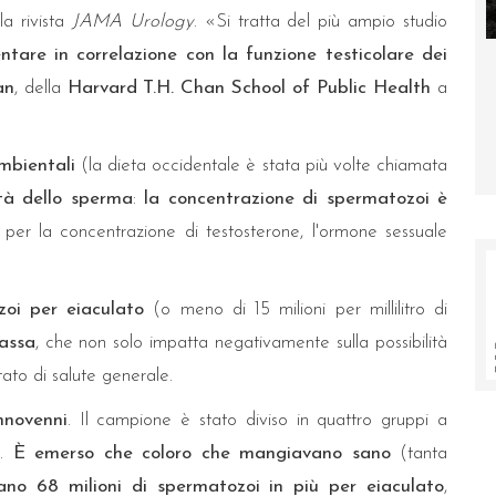
la rivista
JAMA Urology
. «Si tratta del più ampio studio
ntare in correlazione con la funzione testicolare dei
 14 e 15 aprile si inaugura la Porta
Eruzione del Fagradalsf
an
, della
Harvard T.H. Chan School of Public Health
a
delle Farfalle
illumina sulle dinami
magmatiche 
mbientali
(la dieta occidentale è stata più volte chiamata
ità dello sperma
:
la concentrazione di spermatozoi è
e per la concentrazione di testosterone, l'ormone sessuale
oi per eiaculato
(o meno di 15 milioni per millilitro di
assa
, che non solo impatta negativamente sulla possibilità
tato di salute generale.
nnovenni
. Il campione è stato diviso in quattro gruppi a
e.
È emerso che coloro che mangiavano sano
(tanta
ano 68 milioni di spermatozoi in più per eiaculato
,