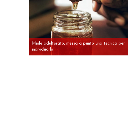
Miele adulterato, messa a punto una tecnica per
individuarlo