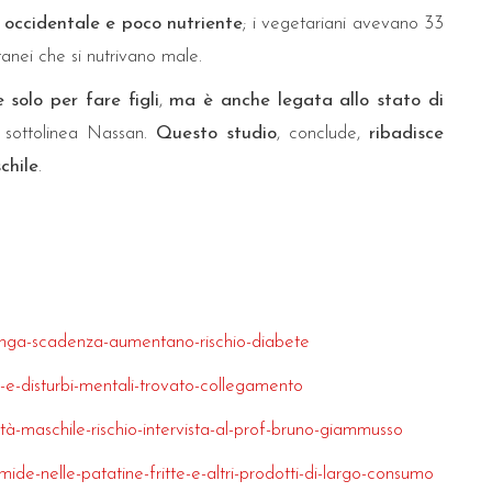
 occidentale e poco nutriente
; i vegetariani avevano 33
tanei che si nutrivano male.
solo per fare figli
,
ma è anche legata allo stato di
 sottolinea Nassan.
Questo studio
, conclude,
ribadisce
chile
.
-lunga-scadenza-aumentano-rischio-diabete
-e-disturbi-mentali-trovato-collegamento
ità-maschile-rischio-intervista-al-prof-bruno-giammusso
ide-nelle-patatine-fritte-e-altri-prodotti-di-largo-consumo