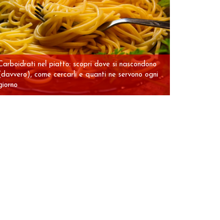
Carboidrati nel piatto: scopri dove si nascondono
(davvero), come cercarli e quanti ne servono ogni
giorno