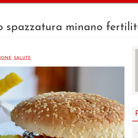
o spazzatura minano fertili
IONE
SALUTE