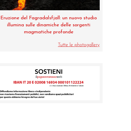
jall: un nuovo studio
Museo di Zoologia, una perla dell’Un
che delle sorgenti
di Catania
profonde
Tutte le photogallery