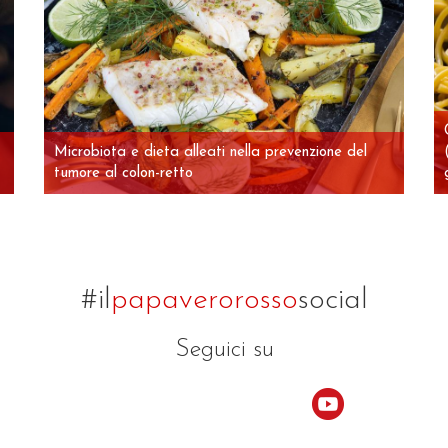
Microbiota e dieta alleati nella prevenzione del
tumore al colon-retto
#il
papaverorosso
social
Seguici su