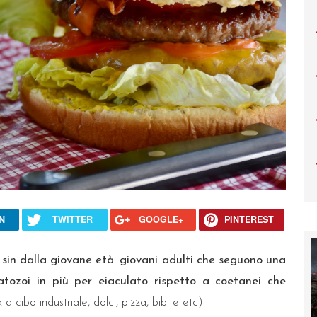
N
TWITTER
GOOGLE+
PINTEREST
sin dalla giovane età
:
giovani adulti che seguono una
atozoi in più per eiaculato rispetto a coetanei che
a cibo industriale, dolci, pizza, bibite etc).