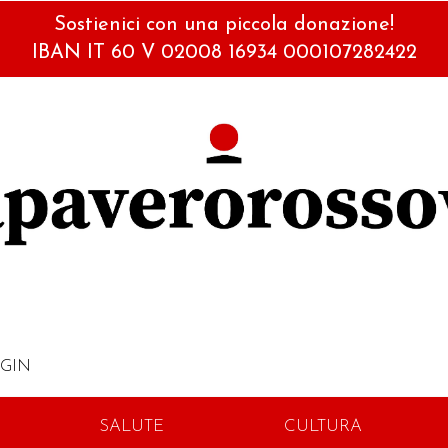
Sostienici con una piccola donazione!
IBAN IT 60 V 02008 16934 000107282422
GIN
SALUTE
CULTURA