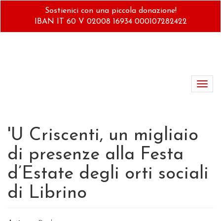
Salta
Sostienici con una piccola donazione!
al
IBAN IT 60 V 02008 16934 000107282422
contenuto
principale
Toggl
navig
'U Criscenti, un migliaio
di presenze alla Festa
d’Estate degli orti sociali
di Librino