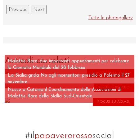
Previous
Next
Tutte le photogallery
Articoli correlati
Malattie Rare: due importanti appuntamenti per celebrare
la Giornata Mondiale del 28 febbraio
SERVIZIO SANITARIO
La Sicilia grida No agli inceneritori: presidio a Palermo il 27
novembre
RIFIUTI E RICICLO
Nasce a Catania il Coordinamento delle Associazioni di
Malattie Rare della Sicilia Sud-Orientale
FOCUS SU A.D.A.S.
#il
papaverorosso
social