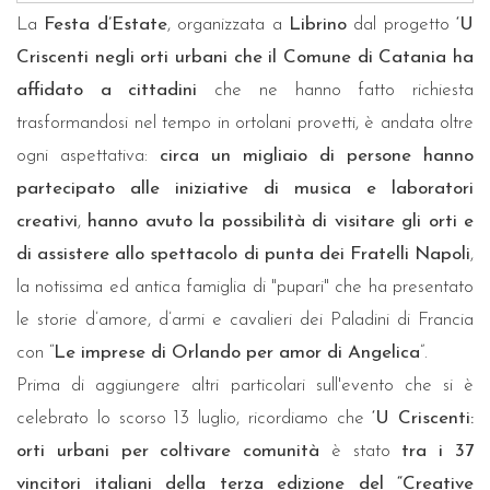
La
Festa d’Estate
, organizzata a
Librino
dal progetto
‘U
Criscenti
negli orti urbani che il Comune di Catania ha
affidato a cittadini
che ne hanno fatto richiesta
trasformandosi nel tempo in ortolani provetti, è andata oltre
ogni aspettativa:
circa un migliaio di persone hanno
partecipato alle iniziative di musica e laboratori
creativi
,
hanno avuto la possibilità di visitare gli orti e
di assistere allo spettacolo di punta dei Fratelli Napoli
,
la notissima ed antica famiglia di "pupari" che ha presentato
le storie d’amore, d’armi e cavalieri dei Paladini di Francia
con “
Le imprese di Orlando per amor di Angelica
”.
Prima di aggiungere altri particolari sull'evento che si è
celebrato lo scorso 13 luglio, ricordiamo che
‘U Criscenti:
orti urbani per coltivare comunità
è stato
tra i 37
vincitori italiani della terza edizione del “Creative