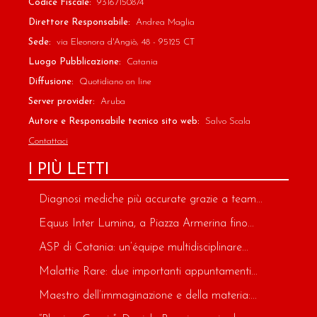
Codice Fiscale:
93167150874
Direttore Responsabile:
Andrea Maglia
Sede:
via Eleonora d'Angiò, 48 - 95125 CT
Luogo Pubblicazione:
Catania
Diffusione:
Quotidiano on line
Server provider:
Aruba
Autore e Responsabile tecnico sito web:
Salvo Scala
Contattaci
I PIÙ LETTI
Diagnosi mediche più accurate grazie a team...
Equus Inter Lumina, a Piazza Armerina fino...
ASP di Catania: un’équipe multidisciplinare...
Malattie Rare: due importanti appuntamenti...
Maestro dell’immaginazione e della materia:...