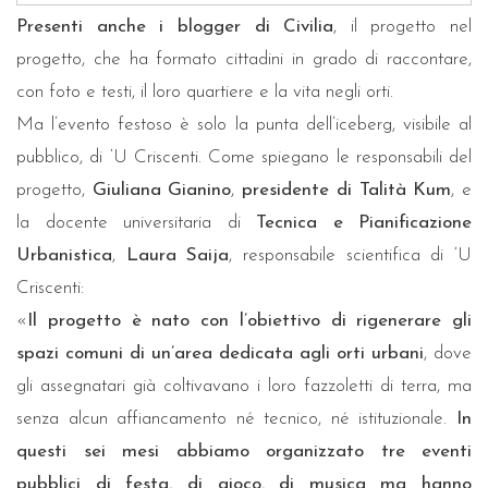
Presenti anche i blogger di Civilia
, il progetto nel
progetto, che ha formato cittadini in grado di raccontare,
con foto e testi, il loro quartiere e la vita negli orti.
Ma l’evento festoso è solo la punta dell’iceberg, visibile al
pubblico, di ‘U Criscenti. Come spiegano le responsabili del
progetto,
Giuliana Gianino
,
presidente di Talità Kum
, e
la docente universitaria di
Tecnica e Pianificazione
Urbanistica
,
Laura Saija
, responsabile scientifica di ‘U
Criscenti:
«
Il progetto è nato con l’obiettivo di rigenerare gli
spazi comuni di un’area dedicata agli orti urbani
, dove
gli assegnatari già coltivavano i loro fazzoletti di terra, ma
senza alcun affiancamento né tecnico, né istituzionale.
In
questi sei mesi abbiamo organizzato tre eventi
pubblici di festa
,
di gioco
,
di musica ma hanno