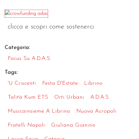
clicca e scopri come sostenerci
Categoria:
Focus Su A.D.A.S.
Tags:
'U Criscenti
Festa D'Estate
Librino
Talità Kum ETS
Orti Urbani
A.D.A.S.
Musicainsieme A Librino
Nuova Acropoli
Fratelli Napoli
Giuliana Gianino