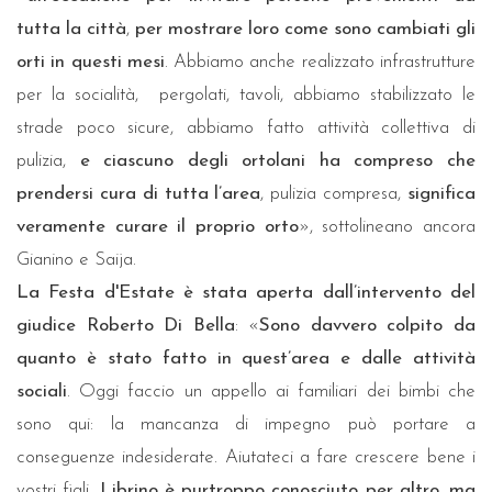
tutta la città
,
per mostrare loro come sono cambiati gli
orti in questi mesi
. Abbiamo anche realizzato infrastrutture
per la socialità, pergolati, tavoli, abbiamo stabilizzato le
strade poco sicure, abbiamo fatto attività collettiva di
pulizia,
e ciascuno degli ortolani ha compreso che
prendersi cura di tutta l’area
, pulizia compresa,
significa
veramente curare il proprio orto
», sottolineano ancora
Gianino e Saija.
La Festa d'Estate è stata aperta dall’intervento del
giudice Roberto Di Bella
: «
Sono davvero colpito da
quanto è stato fatto in quest’area e dalle attività
sociali
. Oggi faccio un appello ai familiari dei bimbi che
sono qui: la mancanza di impegno può portare a
conseguenze indesiderate. Aiutateci a fare crescere bene i
vostri figli.
Librino è purtroppo conosciuto per altro
,
ma