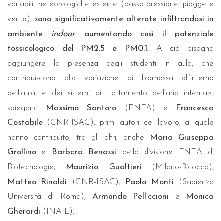
variabili meteorologiche esterne (bassa pressione, piogge e
vento),
sono significativamente alterate infiltrandosi in
ambiente
indoor
,
aumentando così il potenziale
tossicologico del PM2.5 e PM0.1
. A ciò bisogna
aggiungere la presenza degli studenti in aula, che
contribuiscono alla variazione di biomassa all’interno
dell’aula, e dei sistemi di trattamento dell’aria interna»,
spiegano
Massimo Santoro
(ENEA) e
Francesca
Costabile
(CNR-ISAC), primi autori del lavoro, al quale
hanno contribuito, tra gli altri, anche
Maria Giuseppa
Grollino
e
Barbara Benassi
della divisione ENEA di
Biotecnologie,
Maurizio Gualtieri
(Milano-Bicocca),
Matteo Rinaldi
(CNR-ISAC),
Paolo Monti
(Sapienza
Università di Roma),
Armando Pelliccioni
e
Monica
Gherardi
(INAIL).