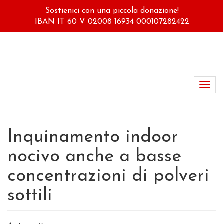
Salta
Sostienici con una piccola donazione!
al
IBAN IT 60 V 02008 16934 000107282422
contenuto
principale
Toggl
navig
Inquinamento indoor
nocivo anche a basse
concentrazioni di polveri
sottili