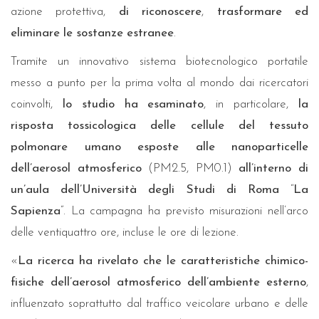
azione protettiva,
di riconoscere
,
trasformare ed
eliminare le sostanze estranee
.
Tramite un innovativo sistema biotecnologico portatile
messo a punto per la prima volta al mondo dai ricercatori
coinvolti,
lo studio ha esaminato
, in particolare,
la
risposta tossicologica delle cellule del tessuto
polmonare umano esposte alle nanoparticelle
dell’aerosol atmosferico
(PM2.5, PM0.1)
all’interno di
un’aula dell’Università degli Studi di Roma
“
La
Sapienza
”. La campagna ha previsto misurazioni nell’arco
delle ventiquattro ore, incluse le ore di lezione.
«
La ricerca ha rivelato che le caratteristiche chimico-
fisiche dell’aerosol atmosferico dell’ambiente esterno
,
influenzato soprattutto dal traffico veicolare urbano e delle