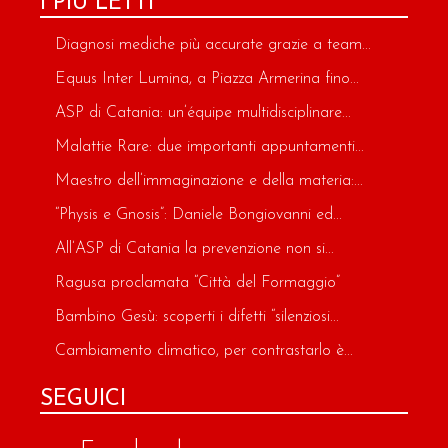
I PIÙ LETTI
Diagnosi mediche più accurate grazie a team...
Equus Inter Lumina, a Piazza Armerina fino...
ASP di Catania: un’équipe multidisciplinare...
Malattie Rare: due importanti appuntamenti...
Maestro dell’immaginazione e della materia:...
“Physis e Gnosis”: Daniele Bongiovanni ed...
All’ASP di Catania la prevenzione non si...
Ragusa proclamata “Città del Formaggio”
Bambino Gesù: scoperti i difetti “silenziosi...
Cambiamento climatico, per contrastarlo è...
SEGUICI