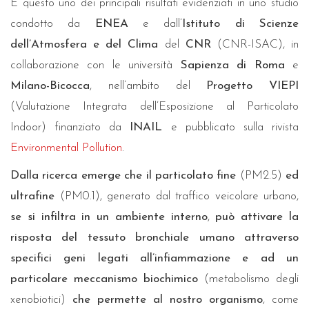
È questo uno dei principali risultati evidenziati in uno studio
condotto da
ENEA
e dall’
Istituto di Scienze
dell’Atmosfera e del Clima
del
CNR
(CNR-ISAC), in
collaborazione con le università
Sapienza di Roma
e
Milano-Bicocca
, nell’ambito del
Progetto
VIEPI
(Valutazione Integrata dell’Esposizione al Particolato
Indoor) finanziato da
INAIL
e pubblicato sulla rivista
Environmental Pollution
.
Dalla ricerca emerge che il particolato fine
(PM2.5)
ed
ultrafine
(PM0.1), generato dal traffico veicolare urbano,
se
si infiltra in un ambiente interno
,
può attivare la
risposta del tessuto bronchiale umano attraverso
specifici geni legati all’infiammazione e ad un
particolare meccanismo biochimico
(metabolismo degli
xenobiotici)
che permette al nostro organismo
, come